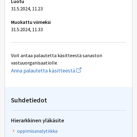
Luotu
31.5.2024, 11.23
Muokattu viimeksi
31.5.2024, 11.33
Voit antaa palautetta käsitteestä sanaston
vastuuorganisaatiolle.
Aloita
Anna palautetta käsitteestä
uuden
sähköpostin
kirjoitus
osoitteeseen
oksa-
Suhdetiedot
palaute@postit.csc.fi
Hierarkkinen yläkäsite
oppimisanalytiikka