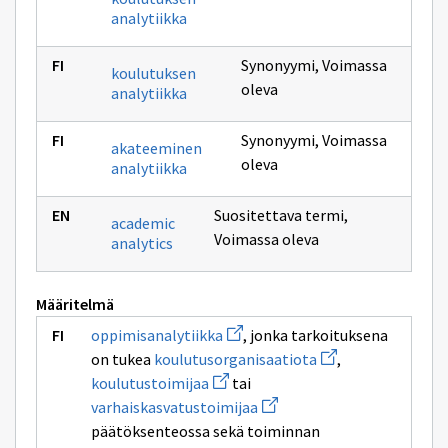
analytiikka
Synonyymi
,
Voimassa
koulutuksen
oleva
analytiikka
Synonyymi
,
Voimassa
akateeminen
oleva
analytiikka
Suositettava termi
,
academic
Voimassa oleva
analytics
Määritelmä
Avaa
oppimisanalytiikka
, jonka tarkoituksena
uuden
Avaa
on tukea
koulutusorganisaatiota
,
ikkunan
uuden
Avaa
sivulle
koulutustoimijaa
tai
ikkunan
uuden
oppimisanalytiikka
Avaa
sivulle
varhaiskasvatustoimijaa
ikkunan
uuden
koulutusorganisaa
sivulle
päätöksenteossa sekä toiminnan
ikkunan
koulutustoimijaa