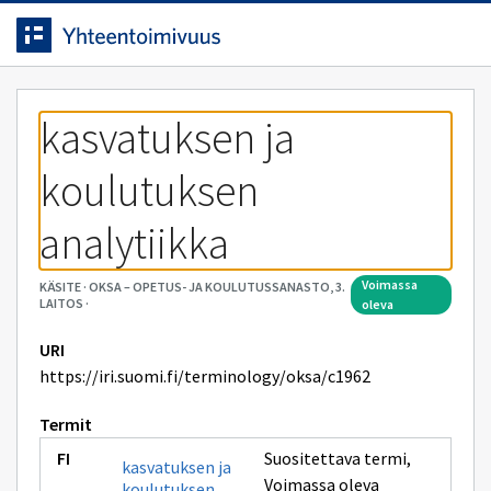
Siirrytty
Siirry suoraan sisältöön.
sivulle
kasvatuksen ja 
koulutuksen 
analytiikka
voimassa
KÄSITE
·
OKSA – OPETUS- JA KOULUTUSSANASTO, 3.
LAITOS
·
oleva
URI
https://iri.suomi.fi/terminology/oksa/c1962
Termit
Suositettava termi
,
kasvatuksen ja
Voimassa oleva
koulutuksen