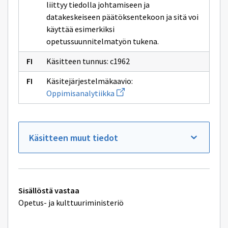
liittyy tiedolla johtamiseen ja
datakeskeiseen päätöksentekoon ja sitä voi
käyttää esimerkiksi
opetussuunnitelmatyön tukena.
Käsitteen tunnus: c1962
Käsitejärjestelmäkaavio:
Avaa
Oppimisanalytiikka
uuden
ikkunan
sivulle
Oppimisanalytiikka
Käsitteen muut tiedot
Tekniset
Sisällöstä vastaa
lisätiedot
Opetus- ja kulttuuriministeriö