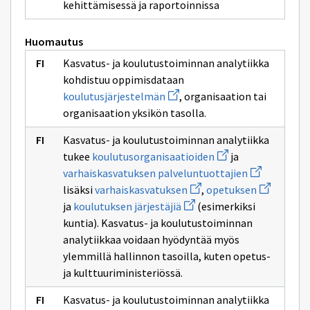
sivulle
kehittämisessä ja raportoinnissa
varhaiskasvatustoimijaa
Huomautus
Kasvatus- ja koulutustoiminnan analytiikka
kohdistuu oppimisdataan
Avaa
koulutusjärjestelmän
, organisaation tai
uuden
organisaation yksikön tasolla.
ikkunan
sivulle
koulutusjärjestelmän
Kasvatus- ja koulutustoiminnan analytiikka
Avaa
tukee
koulutusorganisaatioiden
ja
uuden
Avaa
varhaiskasvatuksen palveluntuottajien
ikkunan
uuden
Avaa
sivulle
Avaa
lisäksi
varhaiskasvatuksen
,
opetuksen
ikkunan
uuden
koulutusorganisaat
uuden
Avaa
sivulle
ja
koulutuksen järjestäjiä
(esimerkiksi
ikkunan
ikkunan
uuden
varhaiskasva
sivulle
sivulle
kuntia). Kasvatus- ja koulutustoiminnan
ikkunan
palveluntuot
varhaiskasvatuksen
opetuksen
sivulle
analytiikkaa voidaan hyödyntää myös
koulutuksen
ylemmillä hallinnon tasoilla, kuten opetus-
järjestäjiä
ja kulttuuriministeriössä.
Kasvatus- ja koulutustoiminnan analytiikka