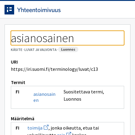
Siirrytty
Siirry suoraan sisältöön.
sivulle
asianosainen
luonnos
KÄSITE
·
LUVAT JA VALVONTA
·
URI
https://iri.suomi.fi/terminology/luvat/c13
Termit
Suositettava termi
,
asianosain
Luonnos
en
Määritelmä
Avaa
toimija
, jonka oikeutta, etua tai
uuden
Avaa