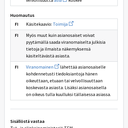
velvollisuutta
asia
koskee
ikkunan
uuden
sivulle
ikkunan
toimija
sivulle
Huomautus
asia
Avaa
Käsitekaavio:
Toimija
uuden
ikkunan
Myös muut kuin asianosaiset voivat
sivulle
Toimija
pyytämällä saada viranomaiselta julkisia
tietoja ja ilmaista näkemyksensä
käsiteltävästä asiasta.
Avaa
Viranomainen
lähettää asianosaiselle
uuden
kohdennetusti tiedoksiantoja hänen
ikkunan
sivulle
oikeuttaan, etuaan tai velvollisuuttaan
Viranomainen
koskevasta asiasta. Lisäksi asianosaisella
on oikeus tulla kuulluksi tällaisessa asiassa.
Tekniset
Sisällöstä vastaa