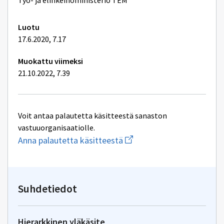
lisätiedot
Työ- ja elinkeinoministeriö TEM
Luotu
17.6.2020, 7.17
Muokattu viimeksi
21.10.2022, 7.39
Voit antaa palautetta käsitteestä sanaston
vastuuorganisaatiolle.
Aloita
Anna palautetta käsitteestä
uuden
sähköpostin
kirjoitus
osoitteeseen
yhteentoimivuus@dvv.fi
Suhdetiedot
Hierarkkinen yläkäsite