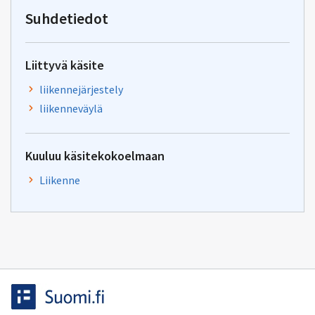
yhteentoimivuus.ym@gov.f
Suhdetiedot
Liittyvä käsite
liikennejärjestely
liikenneväylä
Kuuluu käsitekokoelmaan
Liikenne