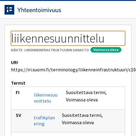
Siirrytty
Siirry suoraan sisältöön.
sivulle
liikennesuunnittelu
voimassa oleva
KÄSITE
·
LIIKENNEINFRASTRUKTUURIN SANASTO
·
URI
https://iri.suomi.fi/terminology/liikenneinfrastruktuuri/c1
Termit
Suositettava termi
,
liikennesuu
Voimassa oleva
nnittelu
Suositettava termi
,
trafikplan
Voimassa oleva
ering