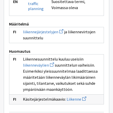
Suositettava termi
,
traffic
Voimassa oleva
planning
Määritelmä
Avaa
liikennejärjestelyjen
ja liikennevirtojen
uuden
suunnittelu
ikkunan
sivulle
liikennejärjestelyjen
Huomautus
Liikennesuunnittelu kuuluu useisiin
Avaa
liikenneväylien
suunnittelun vaiheisiin.
uuden
Esimerkiksi yleissuunnitelmaa laadittaessa
ikkunan
sivulle
määritetään liikenneväylän likimääräinen
liikenneväylien
sijainti, tilantarve, vaikutukset sekä suhde
ympäröivään maankäyttöön.
Avaa
Käsitejärjestelmäkaavio:
Liikenne
uuden
ikkunan
sivulle