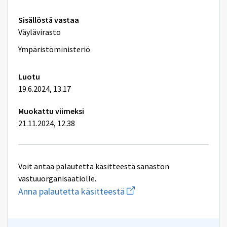
Liikenne
Tekniset
Sisällöstä vastaa
lisätiedot
Väylävirasto
Ympäristöministeriö
Luotu
19.6.2024, 13.17
Muokattu viimeksi
21.11.2024, 12.38
Voit antaa palautetta käsitteestä sanaston
vastuuorganisaatiolle.
Aloita
Anna palautetta käsitteestä
uuden
sähköpostin
kirjoitus
osoitteeseen