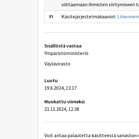
tavaraliiken
viittaamaan ihmisten siirtymiseen ta
Käsitejärjestelmäkaaviot:
Liikennein
Tekniset
Sisällöstä vastaa
lisätiedot
Ympäristöministeriö
Väylävirasto
Luotu
19.6.2024, 13.17
Muokattu viimeksi
21.11.2024, 12.38
Voit antaa palautetta käsitteestä sanaston 