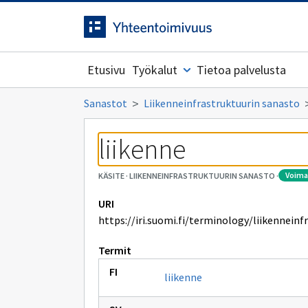
Siirrytty
Siirry suoraan sisältöön.
sivulle
Etusivu
Työkalut
Tietoa palvelusta
Sanastot
Liikenneinfrastruktuurin sanasto
liikenne
voim
KÄSITE
·
LIIKENNEINFRASTRUKTUURIN SANASTO
·
URI
https://iri.suomi.fi/terminology/liikenneinf
Termit
liikenne