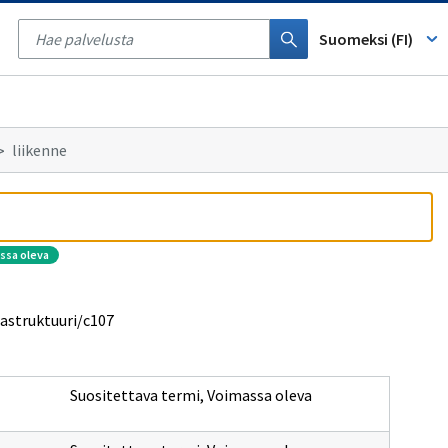
Tyhjennä
haku
Suomeksi (FI)
liikenne
assa oleva
rastruktuuri/c107
Suositettava termi
,
Voimassa oleva