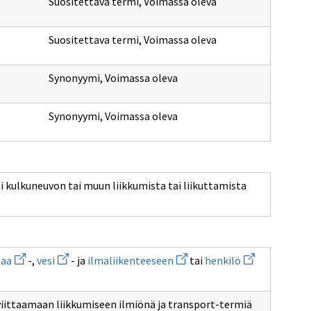
Suositettava termi
,
Voimassa oleva
Suositettava termi
,
Voimassa oleva
Synonyymi
,
Voimassa oleva
Synonyymi
,
Voimassa oleva
ai kulkuneuvon tai muun liikkumista tai liikuttamista
Avaa
Avaa
Avaa
Avaa
aa
-,
vesi
- ja
ilmaliikenteeseen
tai
henkilö
uuden
uuden
uuden
uuden
ikkunan
ikkunan
ikkunan
ikkunan
sivulle
sivulle
sivulle
sivulle
maa
vesi
ilmaliikenteeseen
henkilö
viittaamaan liikkumiseen ilmiönä ja transport-termiä