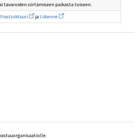
teeseen.
i tavaroiden siirtämiseen paikasta toiseen.
Avaa
Avaa
frastruktuuri
ja
Liikenne
uuden
uuden
ikkunan
ikkunan
sivulle
sivulle
Liikenneinfrastruktuuri
Liikenne
vastuuorganisaatiolle.