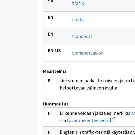
trafik
traffic
transport
transportation
Määritelmä
siirtyminen paikasta toiseen jalan t
helpottavan välineen avulla
Huomautus
Liikenne voidaan jakaa esimerkiksi
m
Avaa
- ja
tavaraliikenteeseen.
uuden
ikkunan
Englannin traffic-termiä käytetään 
sivulle