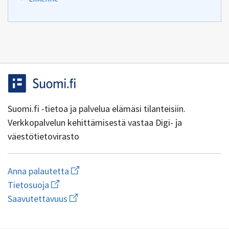
Suomi.fi -tietoa ja palvelua elämäsi tilanteisiin.
Verkkopalvelun kehittämisestä vastaa Digi- ja
väestötietovirasto
Aloita
Anna palautetta
uuden
Avaa
Tietosuoja
sähköpostin
linkki
Avaa
kirjoitus
Saavutettavuus
uuteen
linkki
osoitteeseen
ikkunaan
uuteen
yhteentoimivuus@dvv.fi
wiki.dvv.fi/Tietosuojaseloste
1.0.0-44+g7ad1270
ikkunaan