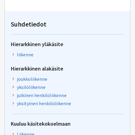
sähköpostin
kirjoitus
osoitteeseen
yhteentoimivuus.ym@gov.f
Suhdetiedot
Hierarkkinen yläkäsite
liikenne
Hierarkkinen alakäsite
joukkoliikenne
yksilöliikenne
julkinen henkilöliikenne
yksityinen henkilöliikenne
Kuuluu käsitekokoelmaan
Liikenne