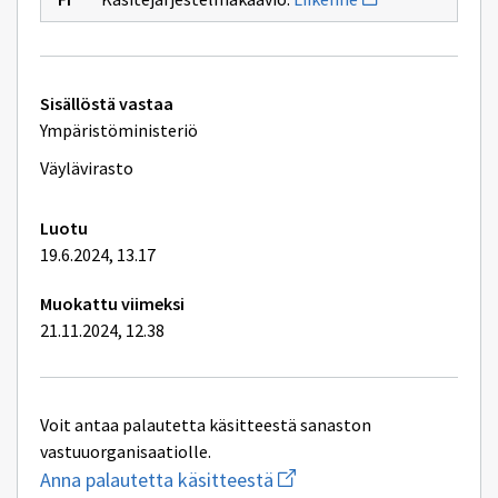
uuden
ikkunan
sivulle
Liikenne
Tekniset
Sisällöstä vastaa
lisätiedot
Ympäristöministeriö
Väylävirasto
Luotu
19.6.2024, 13.17
Muokattu viimeksi
21.11.2024, 12.38
Voit antaa palautetta käsitteestä sanaston
vastuuorganisaatiolle.
Aloita
Anna palautetta käsitteestä
uuden