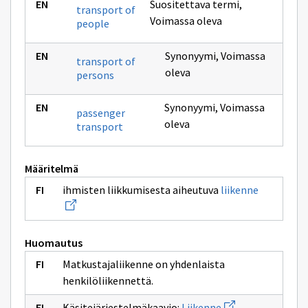
Suositettava termi
,
transport of
Voimassa oleva
people
Synonyymi
,
Voimassa
transport of
oleva
persons
Synonyymi
,
Voimassa
passenger
oleva
transport
Määritelmä
Avaa
ihmisten liikkumisesta aiheutuva
liikenne
uuden
ikkunan
sivulle
liikenne
Huomautus
Matkustajaliikenne on yhdenlaista
henkilöliikennettä.
Avaa
Käsitejärjestelmäkaavio:
Liikenne