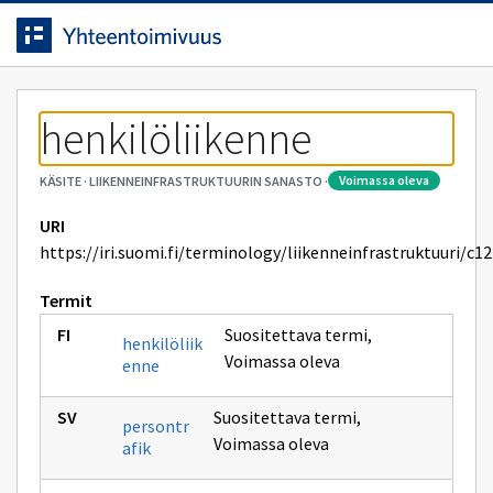
Siirrytty
Siirry suoraan sisältöön.
sivulle
henkilöliikenne
voimassa oleva
KÄSITE
·
LIIKENNEINFRASTRUKTUURIN SANASTO
·
URI
https://iri.suomi.fi/terminology/liikenneinfrastruktuuri/c1
Termit
Suositettava termi
,
henkilöliik
Voimassa oleva
enne
Suositettava termi
,
persontr
Voimassa oleva
afik