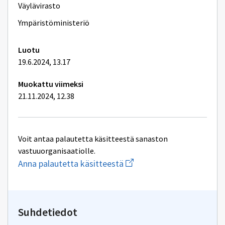
lisätiedot
Väylävirasto
Ympäristöministeriö
Luotu
19.6.2024, 13.17
Muokattu viimeksi
21.11.2024, 12.38
Voit antaa palautetta käsitteestä sanaston
vastuuorganisaatiolle.
Aloita
Anna palautetta käsitteestä
uuden
sähköpostin
kirjoitus
osoitteeseen
yhteentoimivuus.ym@gov.f
Suhdetiedot