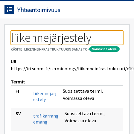
Siirrytty
Siirry suoraan sisältöön.
sivulle
liikennejärjestely
voimassa oleva
KÄSITE
·
LIIKENNEINFRASTRUKTUURIN SANASTO
·
URI
https://iri.suomi.fi/terminology/liikenneinfrastruktuuri/c1
Termit
Suositettava termi
,
liikennejärj
Voimassa oleva
estely
Suositettava termi
,
trafikarrang
Voimassa oleva
emang