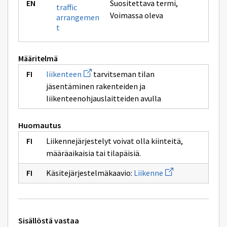
Suositettava termi
,
traffic
Voimassa oleva
arrangemen
t
Määritelmä
Avaa
liikenteen
tarvitseman tilan
uuden
jäsentäminen rakenteiden ja
ikkunan
sivulle
liikenteenohjauslaitteiden avulla
liikenteen
Huomautus
Liikennejärjestelyt voivat olla kiinteitä,
määräaikaisia tai tilapäisiä.
Avaa
Käsitejärjestelmäkaavio:
Liikenne
uuden
ikkunan
sivulle
Liikenne
Tekniset
Sisällöstä vastaa