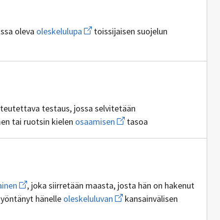
ällöntuottajia
Avaa
assa oleva
oleskelulupa
toissijaisen suojelun
uuden
ikkunan
sivulle
oleskelulupa
ntuottajia
teutettava testaus, jossa selvitetään
Avaa
 tai ruotsin kielen
osaamisen
tasoa
uuden
ikkunan
utuksen
sivulle
osaamisen
ia
Avaa
ainen
, joka siirretään maasta, josta hän on hakenut
uuden
Avaa
myöntänyt hänelle
oleskeluluvan
kansainvälisen
ikkunan
uuden
sivulle
ikkunan
pakolainen