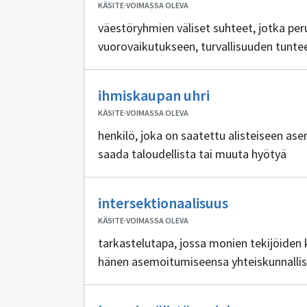
KÄSITE
·
VOIMASSA OLEVA
väestöryhmien väliset suhteet, jotka per
vuorovaikutukseen, turvallisuuden tunte
Ei
ihmiskaupan uhri
sisällöntuottaj
KÄSITE
·
VOIMASSA OLEVA
henkilö, joka on saatettu alisteiseen as
saada taloudellista tai muuta hyötyä
Ei
intersektionaalisuus
sisällöntuot
KÄSITE
·
VOIMASSA OLEVA
tarkastelutapa, jossa monien tekijöiden 
hänen asemoitumiseensa yhteiskunnallis
Ei