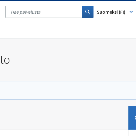
Tyhjennä
haku
Suomeksi (FI)
to
Sii