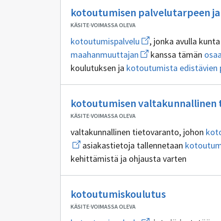
palvelu
kotoutumisen palvelutarpeen ja 
KÄSITE
·
VOIMASSA OLEVA
Avaa
kotoutumispalvelu
, jonka avulla kun
uuden
Avaa
maahanmuuttajan
kanssa tämän
osa
ikkunan
uuden
sivulle
koulutuksen ja
kotoutumista edistävien 
ikkunan
kotoutumispalvelu
sivulle
maahanmuuttajan
kotoutumisen valtakunnallinen 
KÄSITE
·
VOIMASSA OLEVA
valtakunnallinen tietovaranto, johon
kot
asiakastietoja tallennetaan
kotoutumi
kehittämistä ja ohjausta varten
Ei
kotoutumiskoulutus
sisällöntuot
KÄSITE
·
VOIMASSA OLEVA
Avaa