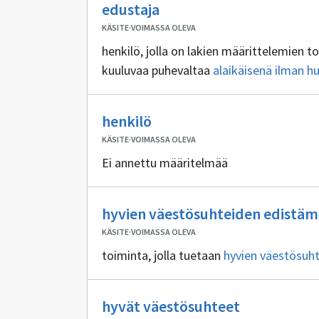
Ei
as
edustaja
sisällöntuottajia
KÄSITE
·
VOIMASSA OLEVA
henkilö, jolla on lakien määrittelemien 
kuuluvaa puhevaltaa
alaikäisenä ilman h
Ei
henkilö
sisällöntuottajia
KÄSITE
·
VOIMASSA OLEVA
Ei annettu määritelmää
hyvien väestösuhteiden edistäm
KÄSITE
·
VOIMASSA OLEVA
toiminta, jolla tuetaan
hyvien väestösuh
Ei
hyvät väestösuhteet
sisällöntuot