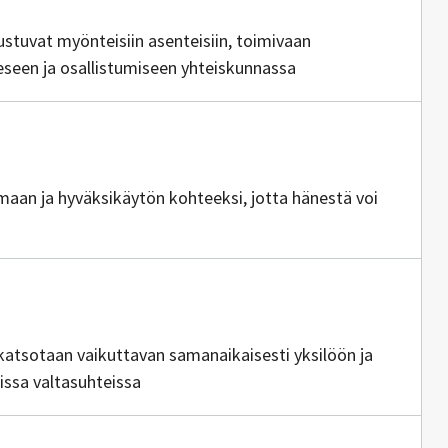
ustuvat myönteisiin asenteisiin, toimivaan
eseen ja osallistumiseen yhteiskunnassa
ia
emaan ja hyväksikäytön kohteeksi, jotta hänestä voi
tajia
katsotaan vaikuttavan samanaikaisesti yksilöön ja
issa valtasuhteissa