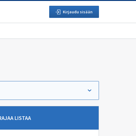
Kirjaudu sisään
rry suoraan hakutuloksiin.
RAJAA LISTAA