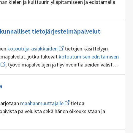
n kielen ja kulttuurin ylläpitämiseen ja edistämällä
Ei
unnan
unnalliset tietojärjestelmäpalvelut
ottavuutta
sisällöntuot
Avaa
vien
kotoutuja-asiakkaiden
tietojen käsittelyyn
uuden
Avaa
elmäpalvelut, jotka tukevat
kotoutumisen edistämisen
ikkunan
uuden
Avaa
sivulle
, työvoimapalvelujen ja hyvinvointialueiden välistä
ikkun
uuden
kotoutuja-
sivulle
 edistämisen seurantaa
ikkunan
asiakkaiden
kotou
sivulle
edist
Ei
kotoutumispalvelujen
a
sisällöntuottajia
isen
Avaa
 tarjotaan
maahanmuuttajalle
tietoa
uuden
opivista palveluista sekä hänen oikeuksistaan ja
ikkunan
sivulle
sta
maahanmuuttajalle