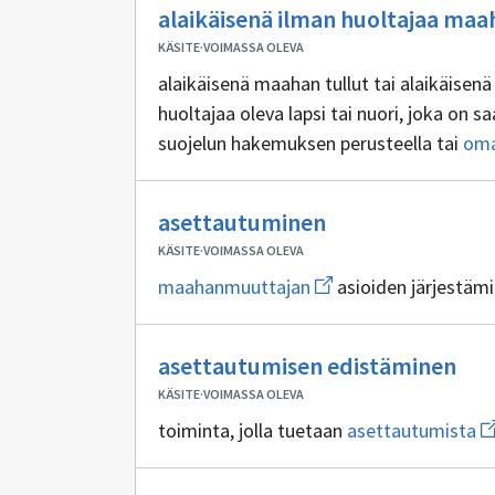
alaikäisenä ilman huoltajaa maaha
KÄSITE
·
VOIMASSA OLEVA
alaikäisenä maahan tullut tai alaikäisen
huoltajaa oleva lapsi tai nuori, joka on s
suojelun hakemuksen perusteella tai
oma
Avaa
perusteella tai
kiintiöpakolaisena
uuden
ikkunan
Ei
asettautuminen
sivulle
sisällöntuottajia
kiintiö
KÄSITE
·
VOIMASSA OLEVA
Avaa
maahanmuuttajan
asioiden järjestäm
uuden
ikkunan
sivulle
Ei
maahanmuuttajan
asettautumisen edistäminen
sisä
KÄSITE
·
VOIMASSA OLEVA
Av
toiminta, jolla tuetaan
asettautumista
u
ik
si