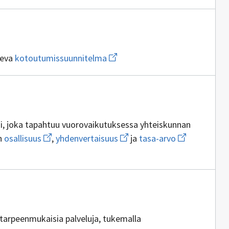
sivulle
oleskeluluvan
ia
Avaa
leva
kotoutumissuunnitelma
uuden
ikkunan
sivulle
kotoutumissuunnitelma
si, joka tapahtuu vuorovaikutuksessa yhteiskunnan
Avaa
Avaa
Avaa
n
osallisuus
,
yhdenvertaisuus
ja
tasa-arvo
uuden
uuden
uuden
ikkunan
ikkunan
ikkunan
sivulle
sivulle
sivulle
osallisuus
yhdenvertaisuus
tasa-
arvo
löntuottajia
tarpeenmukaisia palveluja, tukemalla