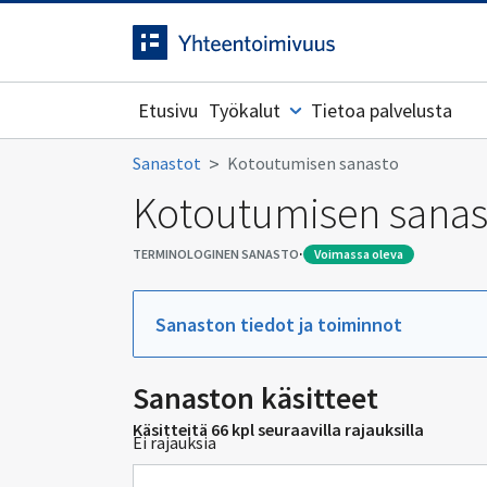
Siirrytty
Siirry suoraan sisältöön.
sivulle
Etusivu
Työkalut
Tietoa palvelusta
Sanastot
Kotoutumisen sanasto
Kotoutumisen sanas
·
TERMINOLOGINEN SANASTO
voimassa oleva
Sanaston tiedot ja toiminnot
Sanaston käsitteet
Käsitteitä 66 kpl seuraavilla rajauksilla
Ei rajauksia