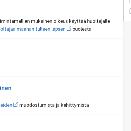
ettautumista
toimintamallien mukainen oikeus käyttää huoltajalle
Avaa
uoltajaa maahan tulleen lapsen
puolesta
uuden
ikkunan
sivulle
alaikäisenä
ilman
huoltajaa
maahan
tulleen
lapsen
Ei
inen
sisällöntuottajia
Avaa
teiden
muodostumista ja kehittymistä
uuden
ikkunan
sivulle
hyvien
tajia
väestösuhteiden