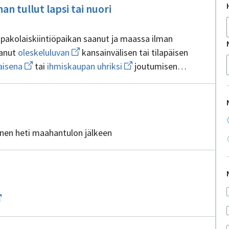
Ei
n tullut lapsi tai nuori
sisällöntuottajia
ä pakolaiskiintiöpaikan saanut ja maassa ilman
Avaa
aanut
oleskeluluvan
kansainvälisen tai tilapäisen
uuden
Avaa
Avaa
isena
tai
ihmiskaupan uhriksi
joutumisen
ikkunan
uuden
uuden
sivulle
ikkunan
ikkunan
oleskeluluvan
sivulle
sivulle
omaisena
ihmiskaupan
uhriksi
pakolaisena
inen heti maahantulon jälkeen
llöntuottajia
aa
uden
kunan
vulle