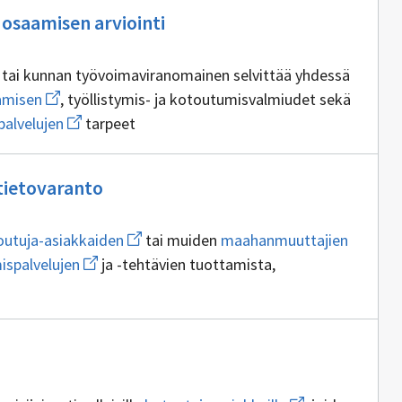
Ei
osaamisen arviointi
sisällöntuottajia
ta tai kunnan työvoimaviranomainen selvittää yhdessä
Avaa
amisen
, työllistymis- ja kotoutumisvalmiudet sekä
uuden
Avaa
palvelujen
tarpeet
ikkunan
uuden
sivulle
ikkunan
osaamisen
sivulle
Ei
kotoutumista
tietovaranto
edistävien
sisällöntuottajia
palvelujen
Avaa
Avaa
outuja-asiakkaiden
tai muiden
maahanmuuttajien
uuden
uuden
Avaa
spalvelujen
ja -tehtävien tuottamista,
ikkunan
ikkunan
uuden
sivulle
sivulle
ikkunan
kotoutuja-
maahan
sivulle
asiakkaiden
kotoutumispalvelujen
tajia
Avaa