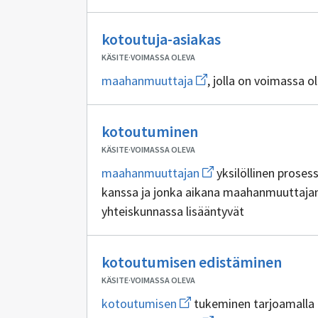
Ei
kotoutuja-asiakas
sisällöntuottaj
KÄSITE
·
VOIMASSA OLEVA
Avaa
maahanmuuttaja
, jolla on voimassa o
uuden
ikkunan
sivulle
Ei
maahanmuuttaja
kotoutuminen
sisällöntuottajia
KÄSITE
·
VOIMASSA OLEVA
Avaa
maahanmuuttajan
yksilöllinen proses
uuden
kanssa ja jonka aikana maahanmuuttaja
ikkunan
sivulle
yhteiskunnassa lisääntyvät
maahanmuuttajan
Ei
kotoutumisen edistäminen
sisäl
KÄSITE
·
VOIMASSA OLEVA
Avaa
kotoutumisen
tukeminen tarjoamalla 
uuden