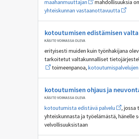
Avaa
maahanmuuttajan
mahdollisuuksia oma
ikkunan
uuden
sivulle
Avaa
yhteiskunnan vastaanottavuutta
ikkunan
kotoutumisen
uuden
sivulle
ikkunan
maahanmuuttajan
sivulle
yhteisk
kotoutumisen edistämisen valtak
vastaan
KÄSITE
·
VOIMASSA OLEVA
erityisesti muiden kuin työnhakijana ole
tarkoitetut valtakunnalliset tietojärjest
toimeenpanoa,
kotoutumispalvelujen
Avaa
yhteistyötä sekä
kotoutumisen
ja sen
uuden
ikkunan
kotoutumisen ohjaus ja neuvont
sivulle
kotoutum
KÄSITE
·
VOIMASSA OLEVA
Avaa
kotoutumista edistävä palvelu
, jossa
uuden
yhteiskunnasta ja työelämästä, hänelle s
ikkunan
sivulle
velvollisuuksistaan
kotoutumi
edistävä