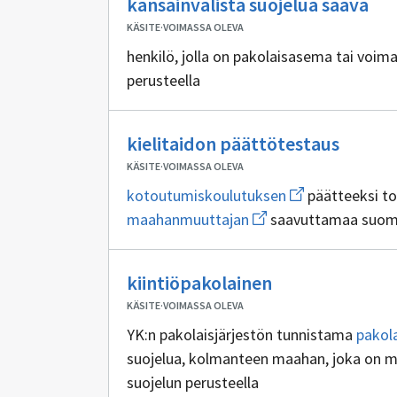
kansainvälistä suojelua saava
sis
KÄSITE
·
VOIMASSA OLEVA
henkilö, jolla on pakolaisasema tai voim
perusteella
Ei
kielitaidon päättötestaus
sisällö
KÄSITE
·
VOIMASSA OLEVA
Avaa
kotoutumiskoulutuksen
päätteeksi to
uuden
Avaa
maahanmuuttajan
saavuttamaa suomen
ikkunan
uuden
sivulle
ikkunan
kotoutumiskoul
sivulle
Ei
maahanmuuttajan
kiintiöpakolainen
sisällöntuottaj
KÄSITE
·
VOIMASSA OLEVA
YK:n pakolaisjärjestön tunnistama
pakol
suojelua, kolmanteen maahan, joka on 
suojelun perusteella