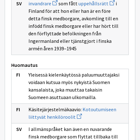
Avaa
Avaa
invandrare
som fått
uppehållsrätt
i
uuden
uuden
Finland för att hon eller han är en före
ikkunan
ikkunan
sivulle
sivulle
detta finsk medborgare, avkomling till en
invandrare
uppehållsrätt
infödd finsk medborgare eller har hört till
den förflyttade befolkningen från
Ingermanland eller tjänstgjort i finska
armén åren 1939–1945
Huomautus
Yleisessä kielenkäytössä paluumuuttajaksi
voidaan kutsua myös nykyistä Suomen
kansalaista, joka muuttaa takaisin
Suomeen asuttuaan ulkomailla.
Käsitejärjestelmäkaavio:
Kotoutumiseen
Avaa
liittyvät henkilöroolit
uuden
ikkunan
I allmänspråket kan även en nuvarande
sivulle
Kotoutumiseen
finsk medborgare som flyttat tillbaka till