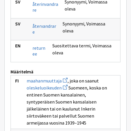
Synonyymi
,
Voimassa
återinvandra
oleva
re
Synonyymi
,
Voimassa
återvandrar
oleva
e
Suositettava termi
,
Voimassa
return
oleva
ee
Määritelmä
Avaa
maahanmuuttaja
, joka on saanut
uuden
Avaa
oleskeluoikeuden
Suomeen, koska on
ikkunan
uuden
sivulle
entinen Suomen kansalainen,
ikkunan
maahanmuuttaja
sivulle
syntyperäisen Suomen kansalaisen
oleskeluoikeuden
jälkeläinen tai on kuulunut Inkerin
siirtoväkeen tai palvellut Suomen
armeijassa vuosina 1939–1945