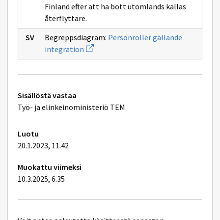
liittyvät
Finland efter att ha bott utomlands kallas
henkilöroolit
återflyttare.
Begreppsdiagram:
Personroller gällande
Avaa
integration
uuden
ikkunan
sivulle
Personroller
gällande
Tekniset
integration
Sisällöstä vastaa
lisätiedot
Työ- ja elinkeinoministeriö TEM
Luotu
20.1.2023, 11.42
Muokattu viimeksi
10.3.2025, 6.35