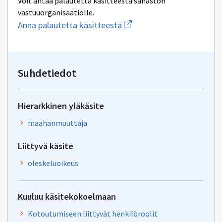
Voit antaa palautetta käsitteestä sanaston
vastuuorganisaatiolle.
Aloita
Anna palautetta käsitteestä
uuden
sähköpostin
kirjoitus
osoitteeseen
kotoutuminen@ely-
Suhdetiedot
keskus.fi
Hierarkkinen yläkäsite
maahanmuuttaja
Liittyvä käsite
oleskeluoikeus
Kuuluu käsitekokoelmaan
Kotoutumiseen liittyvät henkilöroolit