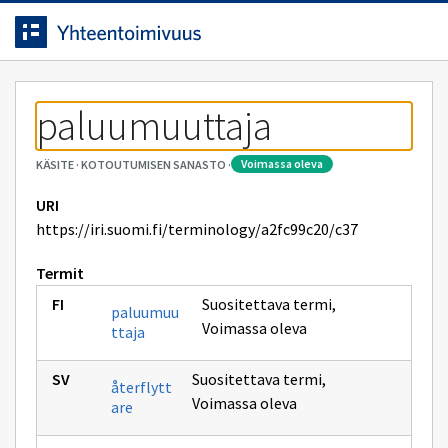
Siirrytty
Siirry suoraan sisältöön.
sivulle
paluumuuttaja
voimassa oleva
KÄSITE
·
KOTOUTUMISEN SANASTO
·
URI
https://iri.suomi.fi/terminology/a2fc99c20/c37
Termit
Suositettava termi
,
paluumuu
Voimassa oleva
ttaja
Suositettava termi
,
återflytt
Voimassa oleva
are