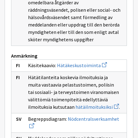
omedelbara åtgärder av
räddningsväsendet, polisen eller social- och
hälsovårdsväsendet samt förmedling av
meddelanden eller uppdrag till den berörda
myndigheten eller till den som enligt avtal
sköter myndighetens uppgifter
Anmärkning
Öppnar
Käsitekaavio:
Hätäkeskustoiminta
ett
nytt
Hätätilanteita koskevia ilmoituksia ja
fönster
på
muita vastaavia pelastustoimen, poliisin
sidan
tai sosiaali- ja terveystoimen viranomaisen
Hätäkeskustoimi
välittömiä toimenpiteitä edellyttäviä
Öppnar
ilmoituksia kutsutaan
hätäilmoituksiksi
.
ett
nytt
Öppnar
Begreppsdiagram:
Nödcentralsverksamhet
fönster
ett
på
nytt
sidan
fönster
hätäilmoitu
på