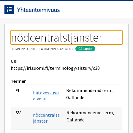
Navigerad
Gå direkt till innehållet.
på
sidan
nödcentralstjänster
gällande
BEGREPP
·
ORDLISTA OM INRE SÄKERHET
·
URI
https://iri.suomi.fi/terminology/sisturv/c30
Termer
Rekommenderad term
,
hätäkeskusp
Gällande
alvelut
Rekommenderad term
,
nödcentralst
Gällande
jänster