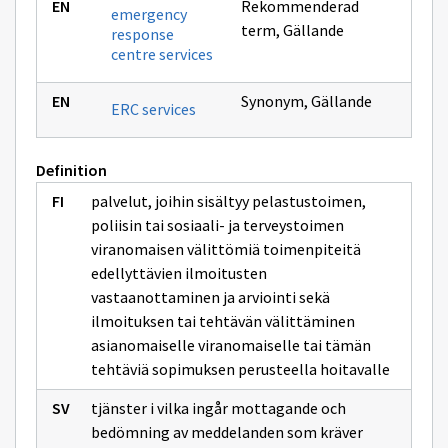
Rekommenderad
emergency
term
,
Gällande
response
centre services
Synonym
,
Gällande
ERC services
Definition
palvelut, joihin sisältyy pelastustoimen,
poliisin tai sosiaali- ja terveystoimen
viranomaisen välittömiä toimenpiteitä
edellyttävien ilmoitusten
vastaanottaminen ja arviointi sekä
ilmoituksen tai tehtävän välittäminen
asianomaiselle viranomaiselle tai tämän
tehtäviä sopimuksen perusteella hoitavalle
tjänster i vilka ingår mottagande och
bedömning av meddelanden som kräver