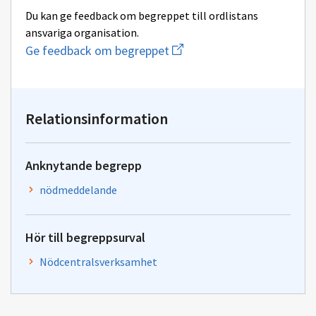
Du kan ge feedback om begreppet till ordlistans
ansvariga organisation.
Börja
Ge feedback om begreppet
att
skriva
på
en
ny
Relationsinformation
e-
post
till
adressen
Anknytande begrepp
kirjaamo.sm@gov.fi
nödmeddelande
Hör till begreppsurval
Nödcentralsverksamhet