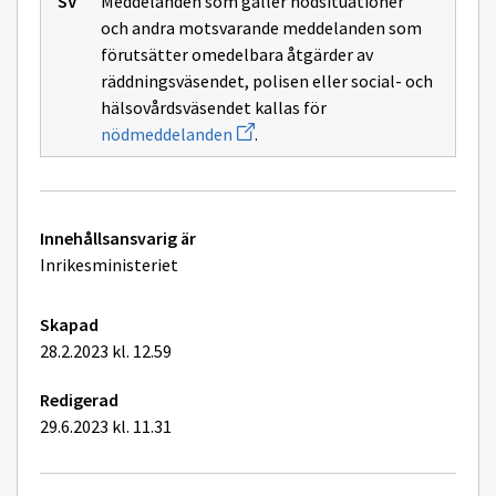
Meddelanden som gäller nödsituationer
sidan
och andra motsvarande meddelanden som
Nödcent
förutsätter omedelbara åtgärder av
räddningsväsendet, polisen eller social- och
hälsovårdsväsendet kallas för
Öppnar
nödmeddelanden
.
ett
nytt
fönster
på
sidan
Tekniska
nödmeddelanden
Innehållsansvarig är
tilläggsuppgifter
Inrikesministeriet
Skapad
28.2.2023 kl. 12.59
Redigerad
29.6.2023 kl. 11.31