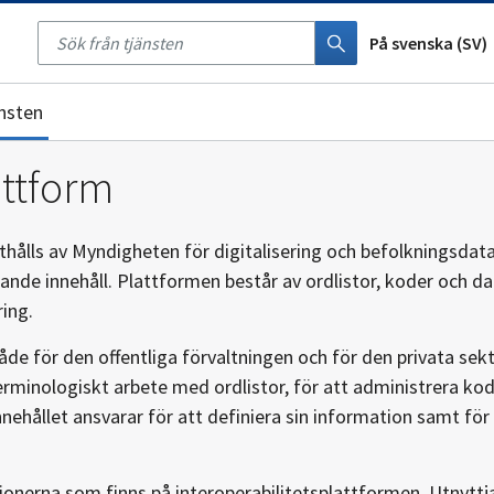
Töm
söket
På svenska (SV)
nsten
attform
thålls av Myndigheten för digitalisering och befolkningsdata,
rande innehåll. Plattformen består av ordlistor, koder och 
ing.
åde för den offentliga förvaltningen och för den privata sekt
rminologiskt arbete med ordlistor, för att administrera kod
ehållet ansvarar för att definiera sin information samt för
tionerna som finns på interoperabilitetsplattformen. Utnytt