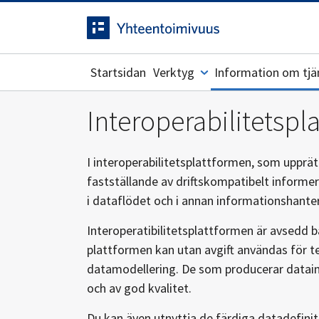
Navigerad
Gå direkt till innehållet.
på
sidan
Startsidan
Verktyg
Information om tjä
Interoperabilitetspl
I interoperabilitetsplattformen, som upprät
fastställande av driftskompatibelt informe
i dataflödet och i annan informationshanter
Interoperatibilitetsplattformen är avsedd b
plattformen kan utan avgift användas för te
datamodellering. De som producerar datainn
och av god kvalitet.
Du kan även utnyttja de färdiga datadefini