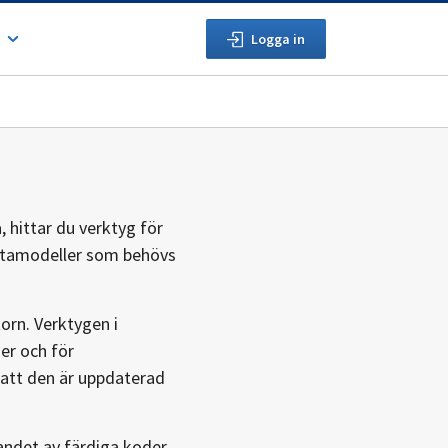
Logga in
 hittar du verktyg för
datamodeller som behövs
orn. Verktygen i
er och för
 att den är uppdaterad
jandet av färdiga koder