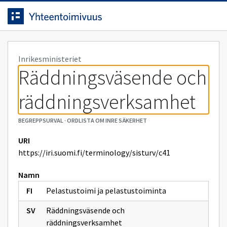
Navigerad
Gå direkt till innehållet.
på
sidan
Inrikesministeriet
Räddningsväsende och 
räddningsverksamhet
BEGREPPSURVAL
·
ORDLISTA OM INRE SÄKERHET
URI
https://iri.suomi.fi/terminology/sisturv/c41
Namn
Pelastustoimi ja pelastustoiminta
Räddningsväsende och
räddningsverksamhet