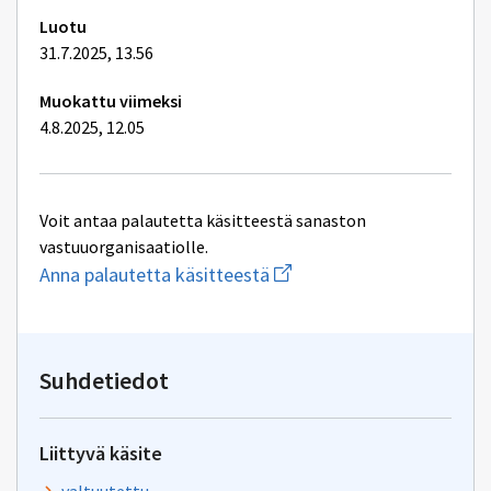
Luotu
31.7.2025, 13.56
Muokattu viimeksi
4.8.2025, 12.05
Voit antaa palautetta käsitteestä sanaston
vastuuorganisaatiolle.
Aloita
Anna palautetta käsitteestä
uuden
sähköpostin
kirjoitus
osoitteeseen
yhteentoimivuus@dvv.fi
Suhdetiedot
Liittyvä käsite