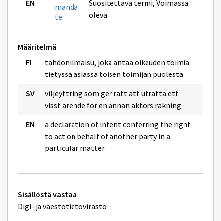
Suositettava termi
,
Voimassa
manda
oleva
te
Määritelmä
tahdonilmaisu, joka antaa oikeuden toimia
tietyssä asiassa toisen toimijan puolesta
viljeyttring som ger rätt att uträtta ett
visst ärende för en annan aktörs räkning
a declaration of intent conferring the right
to act on behalf of another party in a
particular matter
Tekniset
Sisällöstä vastaa
lisätiedot
Digi- ja väestötietovirasto