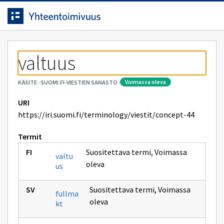
Siirrytty
Siirry suoraan sisältöön.
sivulle
valtuus
voimassa oleva
KÄSITE
·
SUOMI.FI-VIESTIEN SANASTO
·
URI
https://iri.suomi.fi/terminology/viestit/concept-44
Termit
Suositettava termi
,
Voimassa
valtu
oleva
us
Suositettava termi
,
Voimassa
fullma
oleva
kt