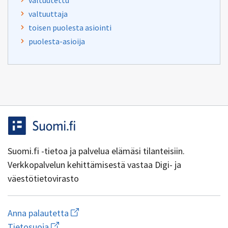
valtuutettu
valtuuttaja
toisen puolesta asiointi
puolesta-asioija
Suomi.fi -tietoa ja palvelua elämäsi tilanteisiin.
Verkkopalvelun kehittämisestä vastaa Digi- ja
väestötietovirasto
Aloita
Anna palautetta
uuden
Avaa
Tietosuoja