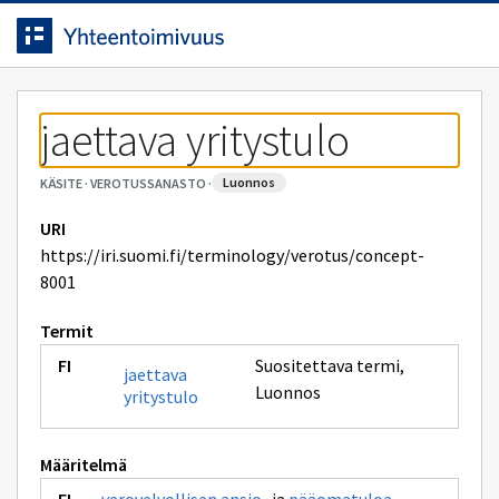
Siirrytty
Siirry suoraan sisältöön.
sivulle
jaettava yritystulo
luonnos
KÄSITE
·
VEROTUSSANASTO
·
URI
https://iri.suomi.fi/terminology/verotus/concept-
8001
Termit
Suositettava termi
,
jaettava
Luonnos
yritystulo
Määritelmä