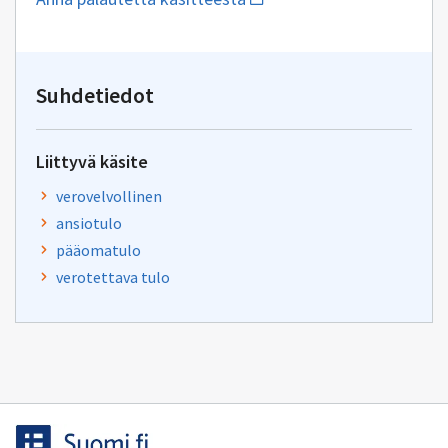
uuden
sähköpostin
kirjoitus
osoitteeseen
kielenhuolto@vero.fi
Suhdetiedot
Liittyvä käsite
verovelvollinen
ansiotulo
pääomatulo
verotettava tulo