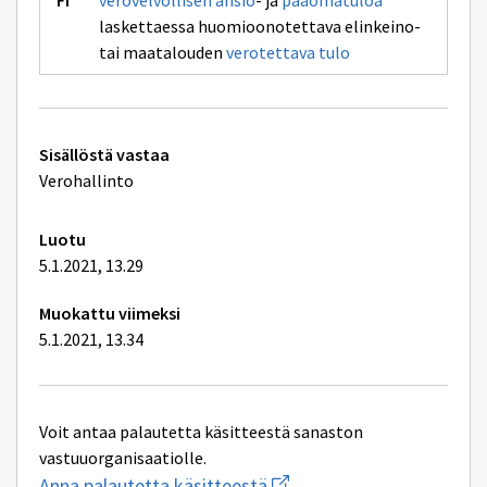
verovelvollisen
ansio
- ja
pääomatuloa
laskettaessa huomioonotettava elinkeino-
tai maatalouden
verotettava tulo
Tekniset
Sisällöstä vastaa
lisätiedot
Verohallinto
Luotu
5.1.2021, 13.29
Muokattu viimeksi
5.1.2021, 13.34
Voit antaa palautetta käsitteestä sanaston
vastuuorganisaatiolle.
Aloita
Anna palautetta käsitteestä