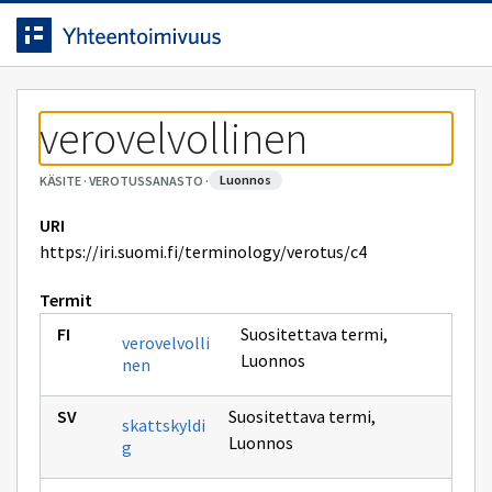
Siirrytty
Siirry suoraan sisältöön.
sivulle
verovelvollinen
luonnos
KÄSITE
·
VEROTUSSANASTO
·
URI
https://iri.suomi.fi/terminology/verotus/c4
Termit
Suositettava termi
,
verovelvolli
Luonnos
nen
Suositettava termi
,
skattskyldi
Luonnos
g