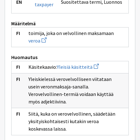
Suositettava termi
,
Luonnos
taxpayer
Määritelmä
toimija, joka on velvollinen maksamaan
Avaa
veroa
uuden
ikkunan
sivulle
Huomautus
veroa
Avaa
Käsitekaavio:
Yleisiä käsitteitä
uuden
ikkunan
Yleiskielessä verovelvolliseen viitataan
sivulle
Yleisiä
usein veronmaksaja-sanalla.
käsitteitä
Verovelvollinen-termiä voidaan käyttää
myös adjektiivina.
Siitä, kuka on verovelvollinen, säädetään
yksityiskohtaisesti kutakin veroa
koskevassa laissa.