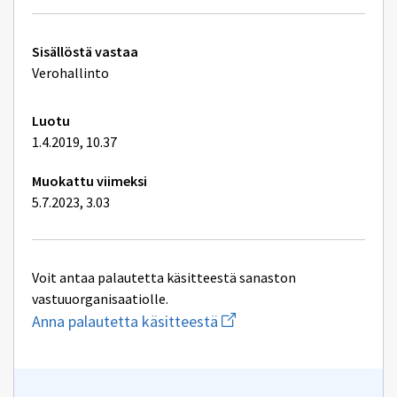
Tekniset
Sisällöstä vastaa
lisätiedot
Verohallinto
Luotu
1.4.2019, 10.37
Muokattu viimeksi
5.7.2023, 3.03
Voit antaa palautetta käsitteestä sanaston
vastuuorganisaatiolle.
Aloita
Anna palautetta käsitteestä
uuden
sähköpostin
kirjoitus
osoitteeseen
kielenhuolto@vero.fi