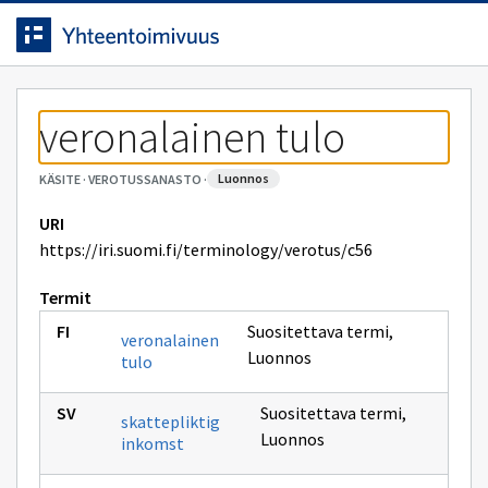
Siirrytty
Siirry suoraan sisältöön.
sivulle
veronalainen tulo
luonnos
KÄSITE
·
VEROTUSSANASTO
·
URI
https://iri.suomi.fi/terminology/verotus/c56
Termit
Suositettava termi
,
veronalainen
Luonnos
tulo
Suositettava termi
,
skattepliktig
Luonnos
inkomst