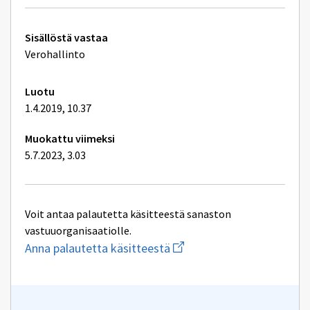
Tekniset
Sisällöstä vastaa
lisätiedot
Verohallinto
Luotu
1.4.2019, 10.37
Muokattu viimeksi
5.7.2023, 3.03
Voit antaa palautetta käsitteestä sanaston
vastuuorganisaatiolle.
Aloita
Anna palautetta käsitteestä
uuden
sähköpostin
kirjoitus
osoitteeseen
kielenhuolto@vero.fi