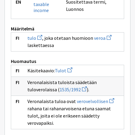
Suositettava termi
,
taxable
Luonnos
income
Määritelmä
Avaa
Avaa
tulo
, joka otetaan huomioon
veroa
uuden
uuden
laskettaessa
ikkunan
ikkunan
sivulle
sivulle
tulo
veroa
Huomautus
Avaa
Käsitekaavio:
Tulot
uuden
ikkunan
Veronalaisista tuloista säädetään
sivulle
Avaa
Tulot
tuloverolaissa (
1535/1992
).
uuden
ikkunan
Avaa
Veronalaista tuloa ovat
verovelvollisen
sivulle
uuden
1535/1992
rahana tai rahanarvoisena etuna saamat
ikkunan
sivulle
tulot, joita ei ole erikseen säädetty
verovelvolli
verovapaiksi.