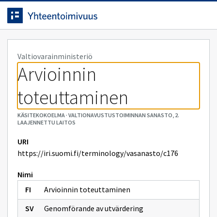
Siirrytty
Siirry suoraan sisältöön.
sivulle
Valtiovarainministeriö
Arvioinnin 
toteuttaminen
KÄSITEKOKOELMA
·
VALTIONAVUSTUSTOIMINNAN SANASTO, 2.
LAAJENNETTU LAITOS
URI
https://iri.suomi.fi/terminology/vasanasto/c176
Nimi
Arvioinnin toteuttaminen
Genomförande av utvärdering