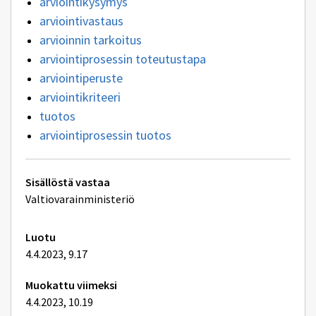
arviointikysymys
arviointivastaus
arvioinnin tarkoitus
arviointiprosessin toteutustapa
arviointiperuste
arviointikriteeri
tuotos
arviointiprosessin tuotos
Tekniset
Sisällöstä vastaa
lisätiedot
Valtiovarainministeriö
Luotu
4.4.2023, 9.17
Muokattu viimeksi
4.4.2023, 10.19