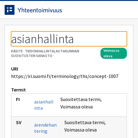
Siirrytty
Siirry suoraan sisältöön.
sivulle
asianhallinta
voimassa
KÄSITE
·
TIEDONHALLINTALAUTAKUNNAN
SUOSITUSTEN SANASTO
·
oleva
URI
https://iri.suomi.fi/terminology/ths/concept-1007
Termit
Suositettava termi
,
asianhall
Voimassa oleva
inta
Suositettava termi
,
ärendehan
Voimassa oleva
tering