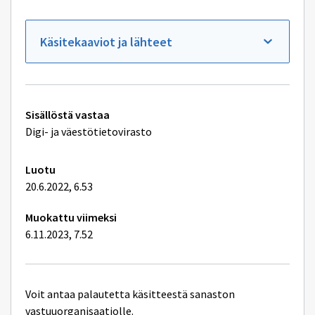
Käsitekaaviot ja lähteet
Tekniset
Sisällöstä vastaa
lisätiedot
Digi- ja väestötietovirasto
Luotu
20.6.2022, 6.53
Muokattu viimeksi
6.11.2023, 7.52
Voit antaa palautetta käsitteestä sanaston
vastuuorganisaatiolle.