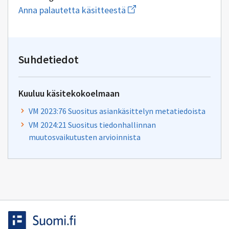
Aloita
Anna palautetta käsitteestä
uuden
sähköpostin
kirjoitus
osoitteeseen
tiedonhallintalautakunta@g
Suhdetiedot
Kuuluu käsitekokoelmaan
VM 2023:76 Suositus asiankäsittelyn metatiedoista
VM 2024:21 Suositus tiedonhallinnan
muutosvaikutusten arvioinnista