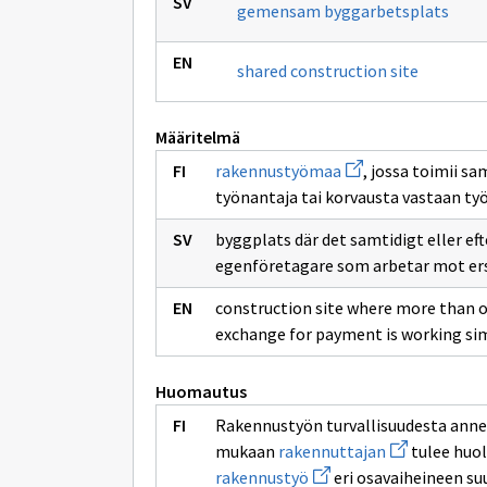
gemensam byggarbetsplats
shared construction site
Määritelmä
Avaa
rakennustyömaa
, jossa toimii s
uuden
työnantaja tai korvausta vastaan ty
ikkunan
sivulle
rakennustyömaa
byggplats där det samtidigt eller eft
egenföretagare som arbetar mot er
construction site where more than 
exchange for payment is working sim
Huomautus
Rakennustyön turvallisuudesta anne
Avaa
mukaan
rakennuttajan
tulee huo
uuden
Avaa
rakennustyö
eri osavaiheineen su
ikkunan