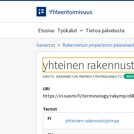
Siirrytty
Siirry suoraan sisältöön.
sivulle
Etusivu
Työkalut
Tietoa palvelusta
Sanastot
Rakennetun ympäristön pääsanas
yhteinen rakennu
voi
KÄSITE
·
RAKENNETUN YMPÄRISTÖN PÄÄSANASTO
·
URI
https://iri.suomi.fi/terminology/rakymp/c6
Termit
yhteinen rakennustyömaa