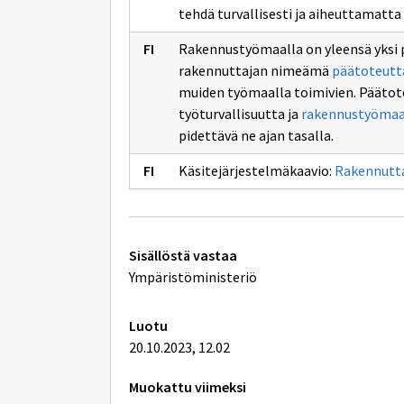
uuden
sivulle
tehdä turvallisesti ja aiheuttamatta
ikkunan
rakennuttaja
sivulle
rakennustyö
Rakennustyömaalla on yleensä yksi p
rakennuttajan nimeämä
päätoteutt
muiden työmaalla toimivien. Päätote
työturvallisuutta ja
rakennustyömaa
pidettävä ne ajan tasalla.
Käsitejärjestelmäkaavio:
Rakennutt
Tekniset
Sisällöstä vastaa
lisätiedot
Ympäristöministeriö
Luotu
20.10.2023, 12.02
Muokattu viimeksi