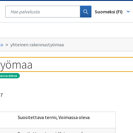
Tyhjennä
haku
Suomeksi (FI)
to
yhteinen rakennustyömaa
styömaa
massa oleva
87
Suositettava termi
,
Voimassa oleva