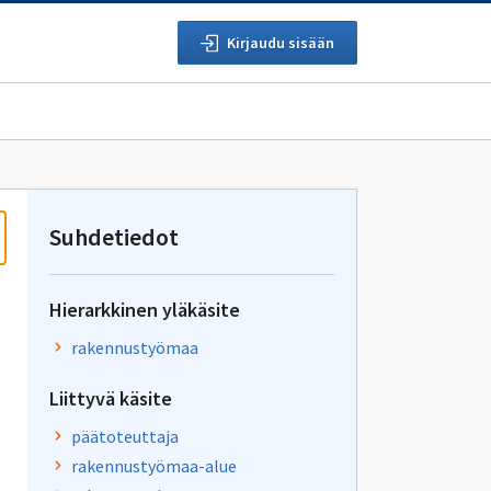
Kirjaudu sisään
Suhdetiedot
Hierarkkinen yläkäsite
rakennustyömaa
Liittyvä käsite
päätoteuttaja
rakennustyömaa-alue