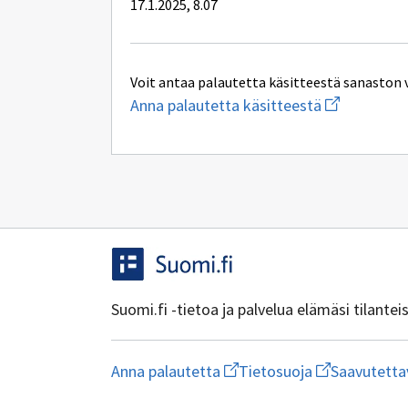
17.1.2025, 8.07
Voit antaa palautetta käsitteestä sanaston 
Aloita
Anna palautetta käsitteestä
uuden
sähköpostin
kirjoitus
osoitteesee
yhteentoimi
Suomi.fi -tietoa ja palvelua elämäsi tilante
Aloita
Avaa
Anna palautetta
Tietosuoja
Saavutetta
uuden
linkki
sähköpostin
uuteen