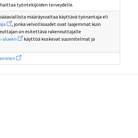
205/2009
sivulle
 haittaa työntekijöiden terveydelle.
n
rakentamishankkeen
ääasiallista määräysvaltaa käyttävä työnantaja eli
Avaa
aja
, jonka velvollisuudet ovat laajemmat kuin
uuden
uttajan on esitettävä rakennuttajalle
ikkunan
sivulle
Avaa
-alueen
käyttöä koskevat suunnitelmat ja
päätoteuttaja
uuden
ikkunan
sivulle
Avaa
rakennustyömaa-
aminen
uuden
alueen
ikkunan
sivulle
Rakennuttaminen