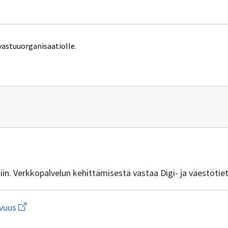
vastuuorganisaatiolle.
n
vuus.ym@gov.fi
isiin. Verkkopalvelun kehittämisestä vastaa Digi- ja väestötie
Avaa
vuus
linkki
uuteen