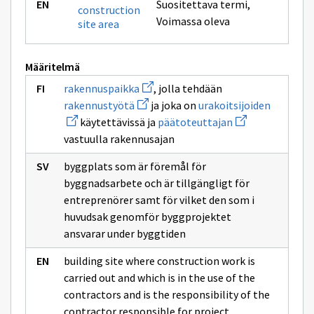
Suositettava termi
,
construction
Voimassa oleva
site area
Määritelmä
Avaa
rakennuspaikka
, jolla tehdään
uuden
Avaa
Avaa
rakennustyötä
ja joka on
urakoitsijoiden
ikkunan
uuden
uuden
sivulle
Avaa
käytettävissä ja
päätoteuttajan
ikkunan
ikkunan
rakennuspaikka
uuden
sivulle
sivulle
vastuulla rakennusajan
ikkunan
rakennustyötä
urakoitsi
sivulle
päätoteuttajan
byggplats som är föremål för
byggnadsarbete och är tillgängligt för
entreprenörer samt för vilket den som i
huvudsak genomför byggprojektet
ansvarar under byggtiden
building site where construction work is
carried out and which is in the use of the
contractors and is the responsibility of the
contractor responsible for project