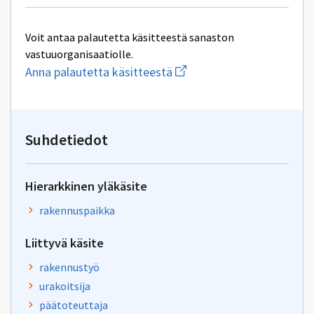
Voit antaa palautetta käsitteestä sanaston
vastuuorganisaatiolle.
Aloita
Anna palautetta käsitteestä
uuden
sähköpostin
kirjoitus
osoitteeseen
yhteentoimivuus.ym@gov.f
Suhdetiedot
Hierarkkinen yläkäsite
rakennuspaikka
Liittyvä käsite
rakennustyö
urakoitsija
päätoteuttaja