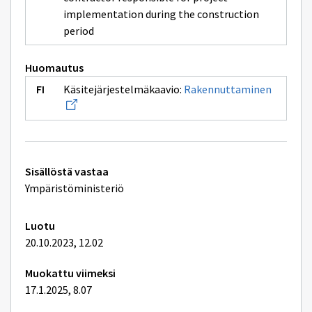
implementation during the construction
period
Huomautus
Avaa
Käsitejärjestelmäkaavio:
Rakennuttaminen
uuden
ikkunan
sivulle
Rakennu
Tekniset
Sisällöstä vastaa
lisätiedot
Ympäristöministeriö
Luotu
20.10.2023, 12.02
Muokattu viimeksi
17.1.2025, 8.07