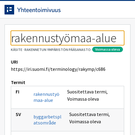
Siirrytty
Siirry suoraan sisältöön.
sivulle
rakennustyömaa-alue
voimassa oleva
KÄSITE
·
RAKENNETUN YMPÄRISTÖN PÄÄSANASTO
·
URI
https://iri.suomi.fi/terminology/rakymp/c686
Termit
Suositettava termi
,
rakennustyö
Voimassa oleva
maa-alue
Suositettava termi
,
byggarbetspl
Voimassa oleva
atsområde