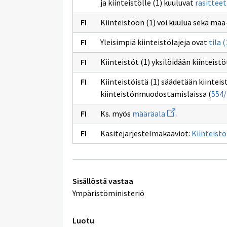
ja kiinteistölle (1) kuuluvat
rasitteet
Kiinteistöön (1) voi kuulua sekä maa-
Yleisimpiä kiinteistölajeja ovat
tila (
Kiinteistöt (1) yksilöidään kiinteist
Kiinteistöistä (1) säädetään kiinteist
kiinteistönmuodostamislaissa (
554/
Avaa
Ks. myös
määräala
.
uuden
ikkunan
Käsitejärjestelmäkaaviot:
Kiinteistö
sivulle
määräala
Tekniset
Sisällöstä vastaa
lisätiedot
Ympäristöministeriö
Luotu