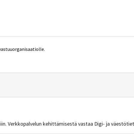
vastuuorganisaatiolle.
n
vuus.ym@gov.fi
isiin. Verkkopalvelun kehittämisestä vastaa Digi- ja väestötie