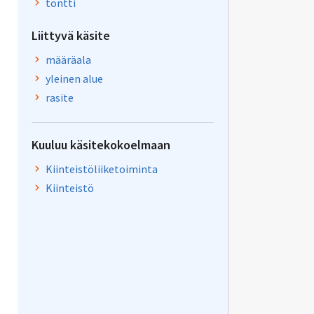
tontti
Liittyvä käsite
määräala
yleinen alue
rasite
Kuuluu käsitekokoelmaan
Kiinteistöliiketoiminta
Kiinteistö