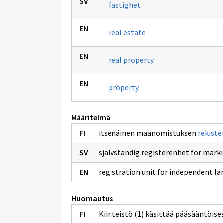
fastighet
real estate
real property
property
Määritelmä
itsenäinen maanomistuksen
rekiste
självständig registerenhet för mark
registration unit for independent l
Huomautus
Kiinteistö (1) käsittää pääsääntöises