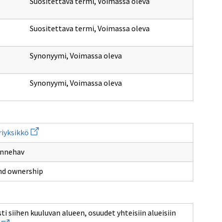
Suositettava termi
,
Voimassa oleva
Suositettava termi
,
Voimassa oleva
Synonyymi
,
Voimassa oleva
Synonyymi
,
Voimassa oleva
Avaa
riyksikkö
uuden
ikkunan
innehav
sivulle
rekisteriyksikkö
and ownership
ti siihen kuuluvan alueen, osuudet yhteisiin alueisiin