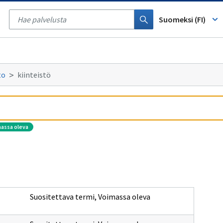
Tyhjennä
haku
Suomeksi (FI)
to
kiinteistö
massa oleva
Suositettava termi
,
Voimassa oleva