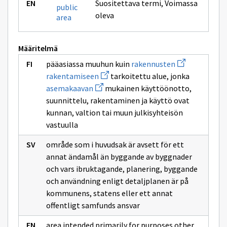
Suositettava termi
,
Voimassa
public
oleva
area
Määritelmä
Avaa
pääasiassa muuhun kuin
rakennusten
uuden
Avaa
rakentamiseen
tarkoitettu alue, jonka
ikkunan
uuden
Avaa
sivulle
asemakaavan
mukainen käyttöönotto,
ikkunan
uuden
rakennusten
sivulle
suunnittelu, rakentaminen ja käyttö ovat
ikkunan
rakentamiseen
sivulle
kunnan, valtion tai muun julkisyhteisön
asemakaavan
vastuulla
område som i huvudsak är avsett för ett
annat ändamål än byggande av byggnader
och vars ibruktagande, planering, byggande
och användning enligt detaljplanen är på
kommunens, statens eller ett annat
offentligt samfunds ansvar
area intended primarily for purposes other