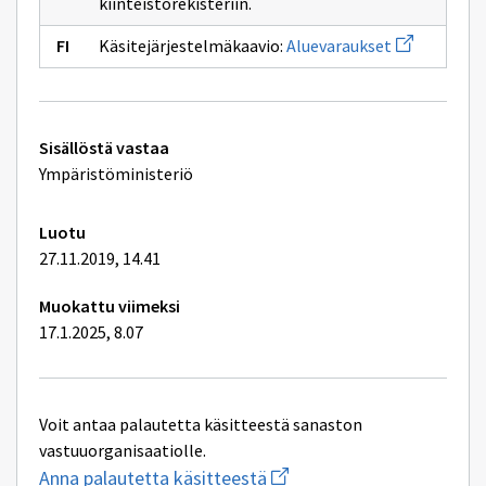
kiinteistörekisteriin.
Avaa
Käsitejärjestelmäkaavio:
Aluevaraukset
uuden
ikkunan
sivulle
Aluevarauks
Tekniset
Sisällöstä vastaa
lisätiedot
Ympäristöministeriö
Luotu
27.11.2019, 14.41
Muokattu viimeksi
17.1.2025, 8.07
Voit antaa palautetta käsitteestä sanaston
vastuuorganisaatiolle.
Aloita
Anna palautetta käsitteestä