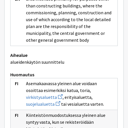
than constructing buildings, where the
commissioning, planning, construction and
use of which according to the local detailed
plan are the responsibility of the
municipality, the central government or
other general government body
Aihealue
alueidenkäytön suunnittelu
Huomautus
Asemakaavassa yleinen alue voidaan
osoittaa esimerkiksi katua, toria,
Avaa
virkistysaluetta
, erityisaluetta,
uuden
Avaa
suojelualuetta
tai vesialuetta varten.
ikkunan
uuden
sivulle
ikkunan
virkistysaluetta
Kiinteistönmuodostuksessa yleinen alue
sivulle
suojelualuetta
syntyy vasta, kun se rekisteröidään