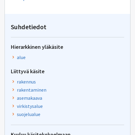
uuden
sähköpostin
kirjoitus
osoitteeseen
yhteentoimivuus.ym@gov.f
Suhdetiedot
Hierarkkinen yläkäsite
alue
Liittyvä käsite
rakennus
rakentaminen
asemakaava
virkistysalue
suojelualue
Kuuluu käsitekokoelmaan