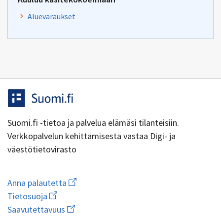
Aluevaraukset
Suomi.fi -tietoa ja palvelua elämäsi tilanteisiin.
Verkkopalvelun kehittämisestä vastaa Digi- ja
väestötietovirasto
Aloita
Anna palautetta
uuden
Avaa
Tietosuoja
sähköpostin
linkki
Avaa
kirjoitus
Saavutettavuus
uuteen
linkki
osoitteeseen
ikkunaan