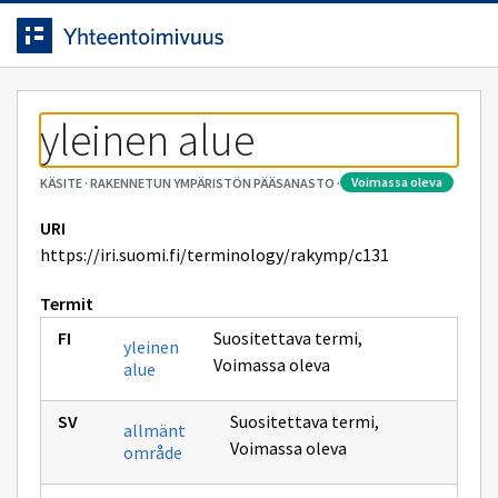
Siirrytty
Siirry suoraan sisältöön.
sivulle
yleinen alue
voimassa oleva
KÄSITE
·
RAKENNETUN YMPÄRISTÖN PÄÄSANASTO
·
URI
https://iri.suomi.fi/terminology/rakymp/c131
Termit
Suositettava termi
,
yleinen
Voimassa oleva
alue
Suositettava termi
,
allmänt
Voimassa oleva
område