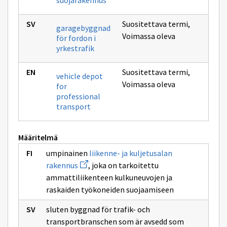
suojarakennus
Suositettava termi
,
garagebyggnad
Voimassa oleva
för fordon i
yrkestrafik
Suositettava termi
,
vehicle depot
Voimassa oleva
for
professional
transport
Määritelmä
umpinainen
liikenne- ja kuljetusalan
Avaa
rakennus
, joka on tarkoitettu
uuden
ammattiliikenteen kulkuneuvojen ja
ikkunan
sivulle
raskaiden työkoneiden suojaamiseen
liikenne-
ja
sluten byggnad för trafik- och
kuljetusalan
rakennus
transportbranschen som är avsedd som