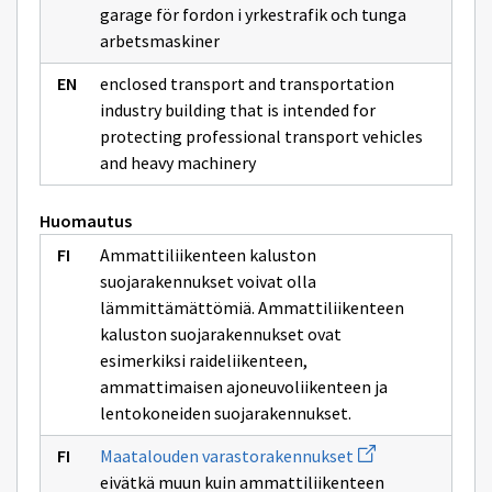
garage för fordon i yrkestrafik och tunga
arbetsmaskiner
enclosed transport and transportation
industry building that is intended for
protecting professional transport vehicles
and heavy machinery
Huomautus
Ammattiliikenteen kaluston
suojarakennukset voivat olla
lämmittämättömiä. Ammattiliikenteen
kaluston suojarakennukset ovat
esimerkiksi raideliikenteen,
ammattimaisen ajoneuvoliikenteen ja
lentokoneiden suojarakennukset.
Avaa
Maatalouden varastorakennukset
uuden
eivätkä muun kuin ammattiliikenteen
ikkunan