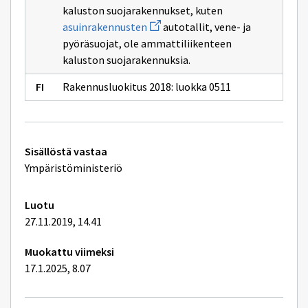
sivulle
kaluston suojarakennukset, kuten
Maatalouden
Avaa
asuinrakennusten
autotallit, vene- ja
varastorakennuks
uuden
pyöräsuojat, ole ammattiliikenteen
ikkunan
sivulle
kaluston suojarakennuksia.
asuinrakennusten
Rakennusluokitus 2018: luokka 0511
Tekniset
Sisällöstä vastaa
lisätiedot
Ympäristöministeriö
Luotu
27.11.2019, 14.41
Muokattu viimeksi
17.1.2025, 8.07