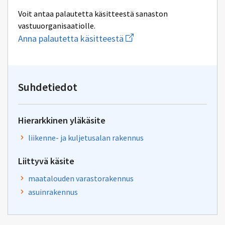
Voit antaa palautetta käsitteestä sanaston
vastuuorganisaatiolle.
Aloita
Anna palautetta käsitteestä
uuden
sähköpostin
kirjoitus
osoitteeseen
yhteentoimivuus.ym@gov.f
Suhdetiedot
Hierarkkinen yläkäsite
liikenne- ja kuljetusalan rakennus
Liittyvä käsite
maatalouden varastorakennus
asuinrakennus