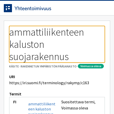
Siirrytty
Siirry suoraan sisältöön.
sivulle
ammattiliikenteen 
kaluston 
suojarakennus
voimassa oleva
KÄSITE
·
RAKENNETUN YMPÄRISTÖN PÄÄSANASTO
·
URI
https://iri.suomi.fi/terminology/rakymp/c163
Termit
Suositettava termi
,
ammattiliikent
Voimassa oleva
een kaluston