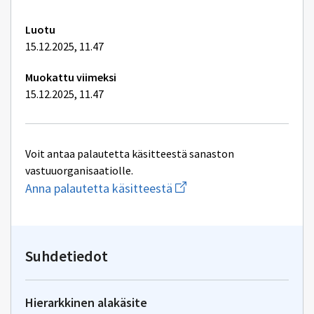
Luotu
15.12.2025, 11.47
Muokattu viimeksi
15.12.2025, 11.47
Voit antaa palautetta käsitteestä sanaston
vastuuorganisaatiolle.
Aloita
Anna palautetta käsitteestä
uuden
sähköpostin
kirjoitus
osoitteeseen
yhteentoimivuus.ym@gov.f
Suhdetiedot
Hierarkkinen alakäsite