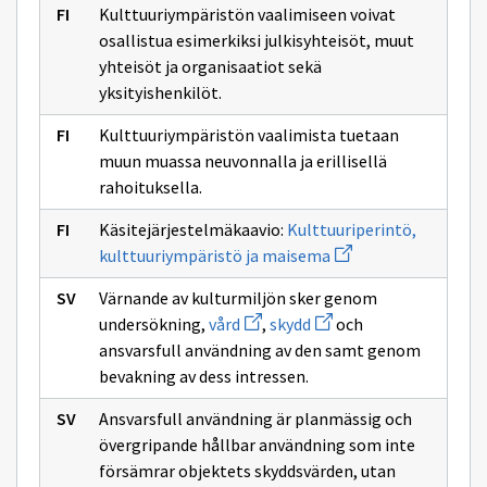
Kulttuuriympäristön vaalimiseen voivat
osallistua esimerkiksi julkisyhteisöt, muut
yhteisöt ja organisaatiot sekä
yksityishenkilöt.
Kulttuuriympäristön vaalimista tuetaan
muun muassa neuvonnalla ja erillisellä
rahoituksella.
Käsitejärjestelmäkaavio:
Kulttuuriperintö,
Avaa
kulttuuriympäristö ja maisema
uuden
ikkunan
Värnande av kulturmiljön sker genom
sivulle
Avaa
Avaa
Kulttuuriperintö,
undersökning,
vård
,
skydd
och
uuden
uuden
kulttuuriympäristö
ansvarsfull användning av den samt genom
ikkunan
ikkunan
ja
sivulle
sivulle
maisema
bevakning av dess intressen.
vård
skydd
Ansvarsfull användning är planmässig och
övergripande hållbar användning som inte
försämrar objektets skyddsvärden, utan