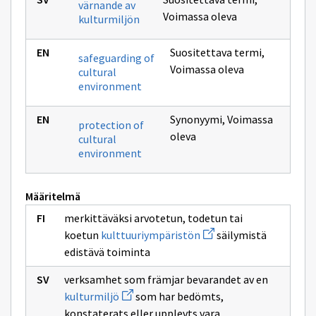
värnande av
Voimassa oleva
kulturmiljön
Suositettava termi
,
safeguarding of
Voimassa oleva
cultural
environment
Synonyymi
,
Voimassa
protection of
oleva
cultural
environment
Määritelmä
merkittäväksi arvotetun, todetun tai
Avaa
koetun
kulttuuriympäristön
säilymistä
uuden
edistävä toiminta
ikkunan
sivulle
kulttuuriympäristön
verksamhet som främjar bevarandet av en
Avaa
kulturmiljö
som har bedömts,
uuden
konstaterats eller upplevts vara
ikkunan