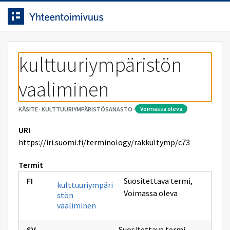
Siirrytty
Siirry suoraan sisältöön.
sivulle
kulttuuriympäristön 
vaaliminen
voimassa oleva
KÄSITE
·
KULTTUURIYMPÄRISTÖSANASTO
·
URI
https://iri.suomi.fi/terminology/rakkultymp/c73
Termit
Suositettava termi
,
kulttuuriympäri
Voimassa oleva
stön
vaaliminen
Suositettava termi
,