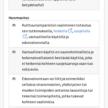
sivulle
betydelsefull
kulturmiljö
Huomautus
Kulttuuriympäristön vaaliminen toteutuu
Avaa
Avaa
sen tutkimuksella,
hoidolla
,
suojelulla
uuden
uuden
, vastuullisella käytöllä ja
ikkunan
ikkunan
sivulle
sivulle
edunvalvonnalla.
hoidolla
suojelulla
Vastuullinen käyttö on suunnitelmallista ja
kokonaisvaltaisesti kestävää käyttöä, joka
ei heikennä kohteen suojeluarvoja vaan tuo
niitä esiin.
Edunvalvontaan voi liittyä esimerkiksi
sellaisia viranomaisten, yhdistysten tai
muiden toimijoiden antamia lausuntoja tai
tekemiä toimenpiteitä, jotka tukevat
kohteen vaalimista.