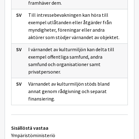
framhäver dem.
Till intressebevakningen kan höra till
exempel utlåtanden eller åtgärder från
myndigheter, föreningar eller andra
aktörer som stödjer värnandet av objektet.
I värnandet av kulturmiljön kan delta till
exempel offentliga samfund, andra
samfund och organisationer samt
privatpersoner.
Värnandet av kulturmiljön stöds bland
annat genom rådgivning och separat
finansiering.
Tekniset
Sisällöstä vastaa
lisätiedot
Ympäristöministeriö