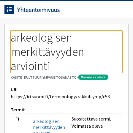
Siirrytty
Siirry suoraan sisältöön.
sivulle
arkeologisen 
merkittävyyden 
arviointi
voimassa oleva
KÄSITE
·
KULTTUURIYMPÄRISTÖSANASTO
·
URI
https://iri.suomi.fi/terminology/rakkultymp/c53
Termit
Suositettava termi
,
arkeologisen
Voimassa oleva
merkittävyyden