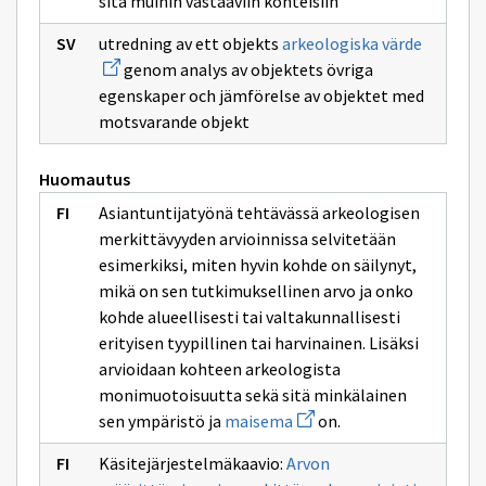
sitä muihin vastaaviin kohteisiin
arvon
Avaa
utredning av ett objekts
arkeologiska värde
uuden
genom analys av objektets övriga
ikkunan
sivulle
egenskaper och jämförelse av objektet med
arkeolog
motsvarande objekt
värde
Huomautus
Asiantuntijatyönä tehtävässä arkeologisen
merkittävyyden arvioinnissa selvitetään
esimerkiksi, miten hyvin kohde on säilynyt,
mikä on sen tutkimuksellinen arvo ja onko
kohde alueellisesti tai valtakunnallisesti
erityisen tyypillinen tai harvinainen. Lisäksi
arvioidaan kohteen arkeologista
monimuotoisuutta sekä sitä minkälainen
Avaa
sen ympäristö ja
maisema
on.
uuden
ikkunan
Käsitejärjestelmäkaavio:
Arvon
sivulle
Avaa
maisema