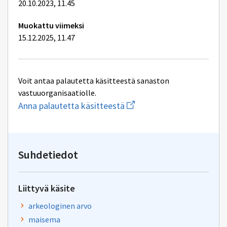
20.10.2023, 11.45
Muokattu viimeksi
15.12.2025, 11.47
Voit antaa palautetta käsitteestä sanaston
vastuuorganisaatiolle.
Aloita
Anna palautetta käsitteestä
uuden
sähköpostin
kirjoitus
osoitteeseen
yhteentoimivuus.ym@gov.f
Suhdetiedot
Liittyvä käsite
arkeologinen arvo
maisema