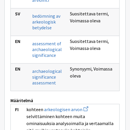
arviointi
Suositettava termi
,
bedömning av
Voimassa oleva
arkeologisk
betydelse
Suositettava termi
,
assessment of
Voimassa oleva
archaeological
significance
Synonyymi
,
Voimassa
archaeological
oleva
significance
assessment
Määritelmä
Avaa
kohteen
arkeologisen arvon
uuden
selvittäminen kohteen muita
ikkunan
sivulle
ominaisuuksia analysoimalla ja vertaamalla
arkeologisen