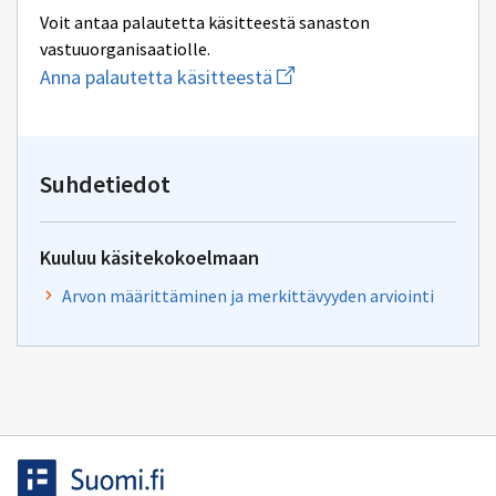
Voit antaa palautetta käsitteestä sanaston
vastuuorganisaatiolle.
Aloita
Anna palautetta käsitteestä
uuden
sähköpostin
kirjoitus
osoitteeseen
yhteentoimivuus.ym@gov.f
Suhdetiedot
Kuuluu käsitekokoelmaan
Arvon määrittäminen ja merkittävyyden arviointi