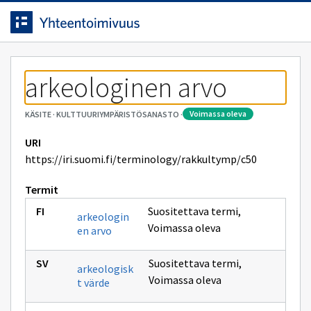
Siirrytty
Siirry suoraan sisältöön.
sivulle
arkeologinen arvo
voimassa oleva
KÄSITE
·
KULTTUURIYMPÄRISTÖSANASTO
·
URI
https://iri.suomi.fi/terminology/rakkultymp/c50
Termit
Suositettava termi
,
arkeologin
Voimassa oleva
en arvo
Suositettava termi
,
arkeologisk
Voimassa oleva
t värde