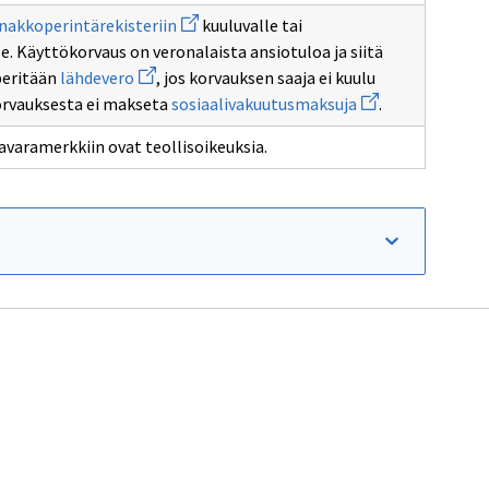
Avaa
nakkoperintärekisteriin
kuuluvalle tai
uuden
. Käyttökorvaus on veronalaista ansiotuloa ja siitä
ikkunan
Avaa
sivulle
peritään
lähdevero
, jos korvauksen saaja ei kuulu
uuden
ennakkoperintärekisteriin
Avaa
orvauksesta ei makseta
sosiaalivakuutusmaksuja
.
n
ikkunan
uuden
sivulle
ikkunan
npidätys
lähdevero
tavaramerkkiin ovat teollisoikeuksia.
sivulle
sosiaalivakuutus