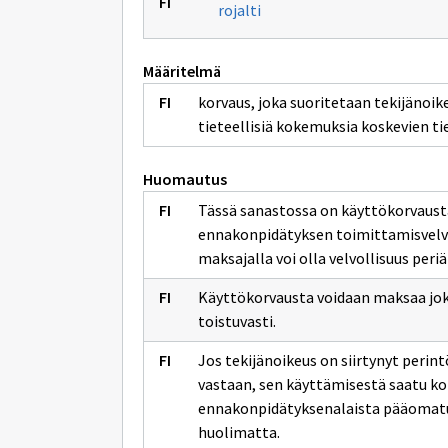
rojalti
Määritelmä
korvaus, joka suoritetaan tekijänoikeu
tieteellisiä kokemuksia koskevien t
Huomautus
Tässä sanastossa on käyttökorvausta
ennakonpidätyksen toimittamisvelvo
maksajalla voi olla velvollisuus per
Käyttökorvausta voidaan maksaa jok
toistuvasti.
Jos tekijänoikeus on siirtynyt perint
vastaan, sen käyttämisestä saatu k
ennakonpidätyksenalaista pääomatu
huolimatta.