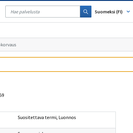
Tyhjennä
haku
Suomeksi (FI)
ökorvaus
159
Suositettava termi
,
Luonnos