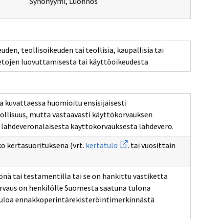
Synonyymi
,
Luonnos
den, teollisoikeuden tai teollisia, kaupallisia tai
ietojen luovuttamisesta tai käyttöoikeudesta
 kuvattaessa huomioitu ensisijaisesti
llisuus, mutta vastaavasti käyttökorvauksen
iä lähdeveronalaisesta käyttökorvauksesta lähdevero.
Avaa
o kertasuorituksena (vrt.
kertatulo
. tai vuosittain
uuden
ikkunan
sivulle
kertatulo
önä tai testamentilla tai se on hankittu vastiketta
orvaus on henkilölle Suomesta saatuna tulona
loa ennakkoperintärekisteröintimerkinnästä