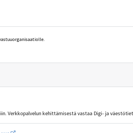
vastuuorganisaatiolle.
n
vuus@dvv.fi
isiin. Verkkopalvelun kehittämisestä vastaa Digi- ja väestötie
Avaa