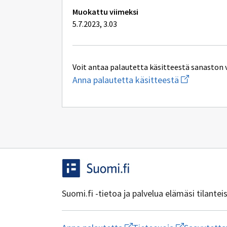
Muokattu viimeksi
5.7.2023, 3.03
Voit antaa palautetta käsitteestä sanaston 
Aloita
Anna palautetta käsitteestä
uuden
sähköpostin
kirjoitus
osoitteesee
yhteentoimi
Suomi.fi -tietoa ja palvelua elämäsi tilante
Aloita
Avaa