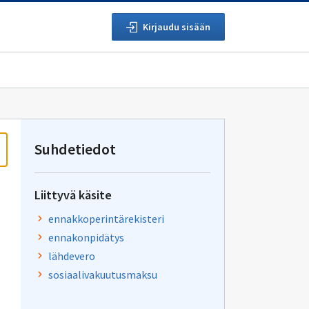
Kirjaudu sisään
Suhdetiedot
Liittyvä käsite
ennakkoperintärekisteri
ennakonpidätys
lähdevero
sosiaalivakuutusmaksu