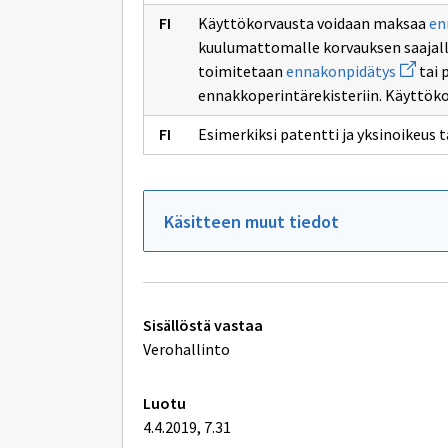
Käyttökorvausta voidaan maksaa
en
kuulumattomalle korvauksen saajalle
Avaa
toimitetaan
ennakonpidätys
tai 
uuden
ennakkoperintärekisteriin. Käyttök
ikkuna
sivulle
ennako
Esimerkiksi patentti ja yksinoikeus 
Käsitteen muut tiedot
Tekniset
Sisällöstä vastaa
lisätiedot
Verohallinto
Luotu
4.4.2019, 7.31