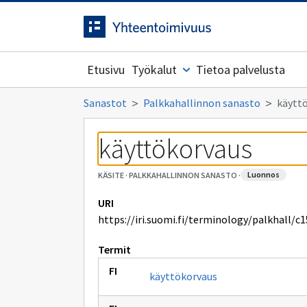
Siirrytty
Siirry suoraan sisältöön.
sivulle
Etusivu
Työkalut
Tietoa palvelusta
Sanastot
Palkkahallinnon sanasto
käytt
käyttökorvaus
luonnos
KÄSITE
·
PALKKAHALLINNON SANASTO
·
URI
https://iri.suomi.fi/terminology/palkhall/c
Termit
käyttökorvaus