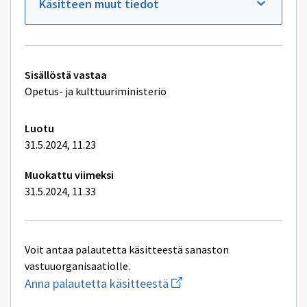
Käsitteen muut tiedot
Tekniset
Sisällöstä vastaa
lisätiedot
Opetus- ja kulttuuriministeriö
Luotu
31.5.2024, 11.23
Muokattu viimeksi
31.5.2024, 11.33
Voit antaa palautetta käsitteestä sanaston
vastuuorganisaatiolle.
Aloita
Anna palautetta käsitteestä
uuden
sähköpostin