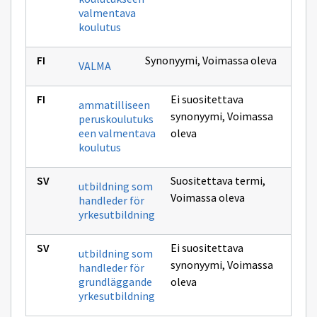
valmentava
koulutus
Synonyymi
,
Voimassa oleva
VALMA
Ei suositettava
ammatilliseen
synonyymi
,
Voimassa
peruskoulutuks
een valmentava
oleva
koulutus
Suositettava termi
,
utbildning som
Voimassa oleva
handleder för
yrkesutbildning
Ei suositettava
utbildning som
synonyymi
,
Voimassa
handleder för
grundläggande
oleva
yrkesutbildning