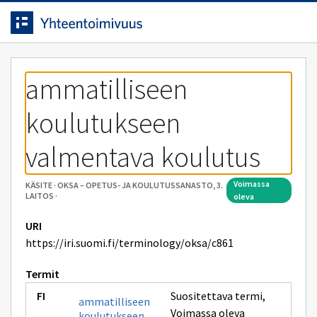
Siirrytty
Siirry suoraan sisältöön.
sivulle
ammatilliseen 
koulutukseen 
valmentava koulutus
voimassa
KÄSITE
·
OKSA – OPETUS- JA KOULUTUSSANASTO, 3.
LAITOS
·
oleva
URI
https://iri.suomi.fi/terminology/oksa/c861
Termit
Suositettava termi
,
ammatilliseen
Voimassa oleva
koulutukseen