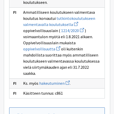
koulutukseen.
Ammatilliseen koulutukseen valmentava
koulutus korvautui
tutkintokoulutukseen
Avaa
valmentavalla koulutuksella
uuden
Avaa
oppivelvollisuuslain (
1214/2020
)
ikkunan
uuden
sivulle
voimaantulon myötä eli 1.8.2021 alkaen.
ikkunan
tutkintokoulutukseen
sivulle
Oppivelvollisuuslain mukaista
valmentavalla
1214/2020
Avaa
koulutuksella
oppivelvollisuutta
oli kuitenkin
uuden
mahdollista suorittaa myös ammatilliseen
ikkunan
sivulle
koulutukseen valmentavassa koulutuksessa
oppivelvollisuutta
vielä siirtymäkauden ajan eli 31.7.2022
saakka.
Avaa
Ks. myös
hakeutuminen
.
uuden
ikkunan
Käsitteen tunnus: c861
sivulle
hakeutuminen