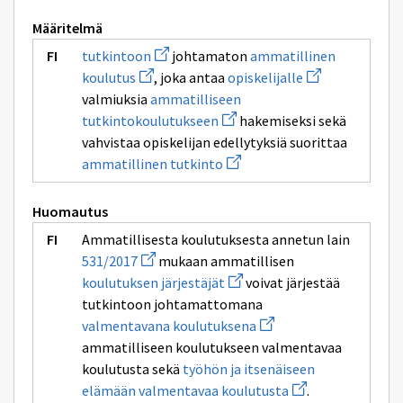
Määritelmä
Avaa
tutkintoon
johtamaton
ammatillinen
uuden
Avaa
Avaa
koulutus
, joka antaa
opiskelijalle
ikkunan
uuden
uuden
sivulle
valmiuksia
ammatilliseen
ikkunan
ikkunan
tutkintoon
sivulle
Avaa
sivulle
tutkintokoulutukseen
hakemiseksi sekä
ammatillinen
uuden
opiskelijalle
vahvistaa opiskelijan edellytyksiä suorittaa
koulutus
ikkunan
sivulle
Avaa
ammatillinen tutkinto
ammatilliseen
uuden
tutkintokoulutukseen
ikkunan
sivulle
Huomautus
ammatillinen
tutkinto
Ammatillisesta koulutuksesta annetun lain
Avaa
531/2017
mukaan ammatillisen
uuden
Avaa
koulutuksen järjestäjät
voivat järjestää
ikkunan
uuden
sivulle
tutkintoon johtamattomana
ikkunan
531/2017
sivulle
Avaa
valmentavana koulutuksena
koulutuksen
uuden
ammatilliseen koulutukseen valmentavaa
järjestäjät
ikkunan
sivulle
koulutusta sekä
työhön ja itsenäiseen
valmentavana
Avaa
elämään valmentavaa koulutusta
.
koulutuksena
uuden