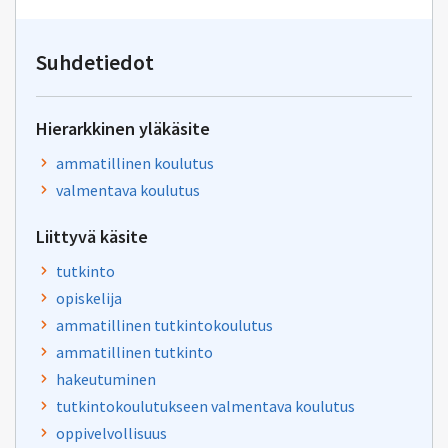
kirjoitus
osoitteeseen
oksa-
Suhdetiedot
palaute@postit.csc.fi
Hierarkkinen yläkäsite
ammatillinen koulutus
valmentava koulutus
Liittyvä käsite
tutkinto
opiskelija
ammatillinen tutkintokoulutus
ammatillinen tutkinto
hakeutuminen
tutkintokoulutukseen valmentava koulutus
oppivelvollisuus