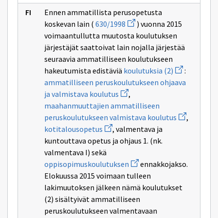
ikkunan
Ennen ammatillista perusopetusta
sivulle
Avaa
työhön
koskevan lain (
630/1998
) vuonna 2015
uuden
ja
voimaantullutta muutosta koulutuksen
ikkunan
itsenäiseen
sivulle
elämään
järjestäjät saattoivat lain nojalla järjestää
630/1998
valmentavaa
seuraavia ammatilliseen koulutukseen
koulutusta
Avaa
hakeutumista edistäviä
koulutuksia (2)
:
uuden
ammatilliseen peruskoulutukseen ohjaava
ikkunan
Avaa
sivulle
ja valmistava koulutus
,
uuden
koulutuksia
maahanmuuttajien ammatilliseen
ikkunan
(2)
sivulle
Avaa
peruskoulutukseen valmistava koulutus
,
ammatilliseen
uuden
Avaa
kotitalousopetus
, valmentava ja
peruskoulutukseen
ikkunan
uuden
ohjaava
sivulle
kuntouttava opetus ja ohjaus 1. (nk.
ikkunan
ja
maahanmuut
sivulle
valmentava I) sekä
valmistava
ammatillise
kotitalousopetus
koulutus
Avaa
peruskoulut
oppisopimuskoulutuksen
ennakkojakso.
uuden
valmistava
Elokuussa 2015 voimaan tulleen
ikkunan
koulutus
sivulle
lakimuutoksen jälkeen nämä koulutukset
oppisopimuskoulutuksen
(2) sisältyivät ammatilliseen
peruskoulutukseen valmentavaan