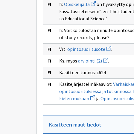
Avaa
Opettaja
fi:
Opiskelijalla
on hyväksytty opi
uuden
kasvatustieteeseen”. en: The student
ikkunan
sivulle
to Educational Science’.
Opiskelijalla
fi: Voitko tulostaa minulle opintosu
of study records, please?
Avaa
Vrt.
opintosuoritusote
.
uuden
ikkunan
Avaa
Ks. myös
arviointi (2)
.
sivulle
uuden
opintosuorit
ikkunan
Käsitteen tunnus: c624
sivulle
arviointi
(2)
Käsitejärjestelmäkaaviot:
Varhaiskas
opintosuorituksessa ja tutkinnossa kä
Avaa
kielen mukaan
ja
Opintosuorituks
uuden
ikkunan
sivulle
Varhaiskasvatuksessa
opetuksessa
Käsitteen muut tiedot
(1),
koulutuksessa