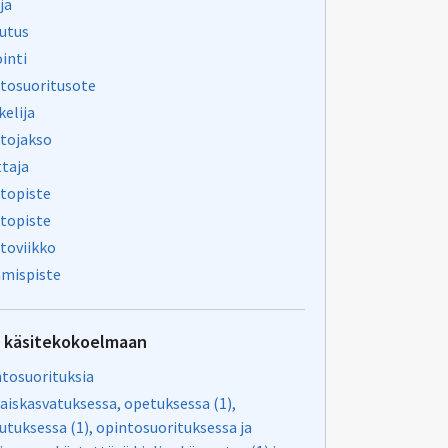
ja
utus
ointi
tosuoritusote
kelija
tojakso
taja
topiste
topiste
toviikko
mispiste
u käsitekokoelmaan
tosuorituksia
aiskasvatuksessa, opetuksessa (1),
utuksessa (1), opintosuorituksessa ja