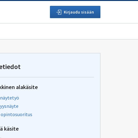
Kirjaudu sisään
etiedot
kkinen alakäsite
näytetyö
yysnäyte
opintosuoritus
vä käsite