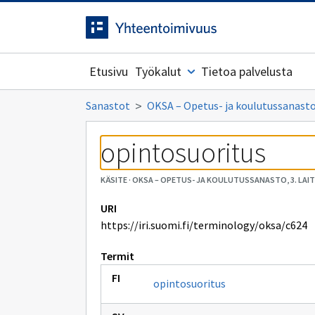
Siirrytty
Siirry suoraan sisältöön.
sivulle
Etusivu
Työkalut
Tietoa palvelusta
Sanastot
OKSA – Opetus- ja koulutussanasto,
opintosuoritus
KÄSITE
·
OKSA – OPETUS- JA KOULUTUSSANASTO, 3. LAI
URI
https://iri.suomi.fi/terminology/oksa/c624
Termit
opintosuoritus