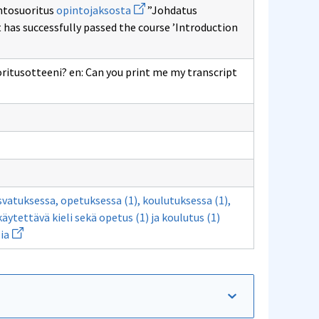
Avaa
ntosuoritus
opintojaksosta
”Johdatus
uuden
 has successfully passed the course ’Introduction
ikkunan
sivulle
opintojaksosta
oritusotteeni? en: Can you print me my transcript
usote
vatuksessa, opetuksessa (1), koulutuksessa (1),
ytettävä kieli sekä opetus (1) ja koulutus (1)
Avaa
ia
uuden
ikkunan
sivulle
,
Opintosuorituksia