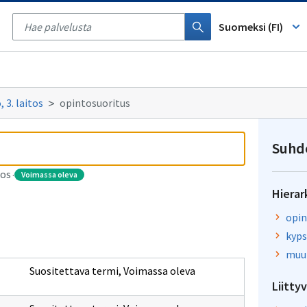
Tyhjennä
haku
Suomeksi (FI)
 3. laitos
opintosuoritus
Suhd
voimassa oleva
TOS
·
Hierar
opin
kyps
muu 
Suositettava termi
,
Voimassa oleva
Liitty