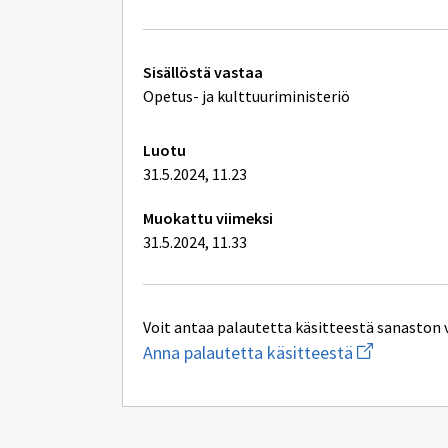
(1),
opintosuorituksessa
ja
tutkinnossa
Tekniset
käytettävä
Sisällöstä vastaa
kieli
lisätiedot
Opetus- ja kulttuuriministeriö
sekä
opetus
(1)
ja
Luotu
koulutus
31.5.2024, 11.23
(1)
kielen
mukaan
Muokattu viimeksi
31.5.2024, 11.33
Voit antaa palautetta käsitteestä sanaston 
Aloita
Anna palautetta käsitteestä
uuden
sähköpostin
kirjoitus
osoitteesee
oksa-