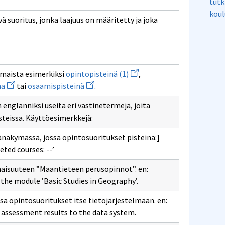
tutk
koul
vä suoritus, jonka laajuus on määritetty ja joka
kseen
Avaa
lmaista esimerkiksi
opintopisteinä (1)
,
uuden
Avaa
Avaa
na
tai
osaamispisteinä
.
ikkunan
uuden
uuden
sivulle
ikkunan
ikkunan
opintopisteinä
 englanniksi useita eri vastinetermejä, joita
sivulle
sivulle
(1)
opintoviikkoina
osaamispisteinä
steissa. Käyttöesimerkkejä:
änäkymässä, jossa opintosuoritukset pisteinä:]
eted courses: --’
onaisuuteen ”Maantieteen perusopinnot”. en:
 the module ’Basic Studies in Geography’.
sa opintosuoritukset itse tietojärjestelmään. en:
e assessment results to the data system.