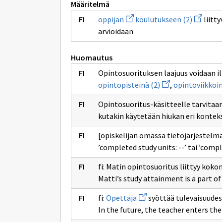
Määritelmä
Avaa
Avaa
oppijan
koulutukseen (2)
liitty
uuden
uuden
arvioidaan
ikkunan
ikkunan
sivulle
sivulle
oppijan
koulutu
(2)
Huomautus
Opintosuorituksen laajuus voidaan i
Avaa
opintopisteinä (2)
,
opintoviikkoi
uuden
ikkunan
Opintosuoritus-käsitteelle tarvitaan
sivulle
opintopisteinä
kutakin käytetään hiukan eri kontek
(2)
[opiskelijan omassa tietojärjestelm
’completed study units: --’ tai ’compl
fi: Matin opintosuoritus liittyy kok
Matti’s study attainment is a part of
Avaa
fi:
Opettaja
syöttää tulevaisuudes
uuden
In the future, the teacher enters th
ikkunan
sivulle