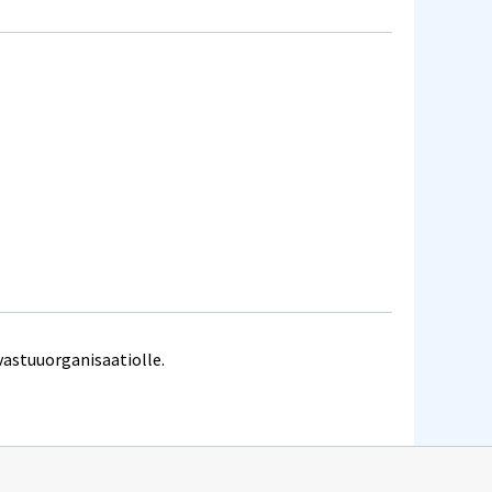
vastuuorganisaatiolle.
n