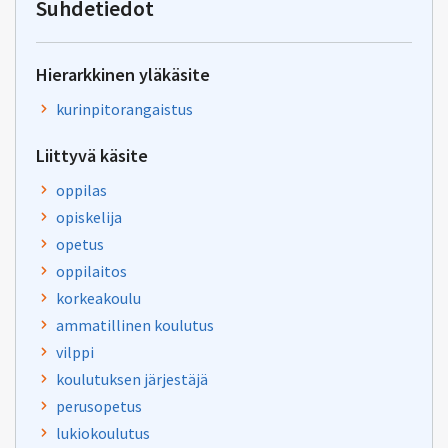
Suhdetiedot
palaute@postit.csc.fi
Hierarkkinen yläkäsite
kurinpitorangaistus
Liittyvä käsite
oppilas
opiskelija
opetus
oppilaitos
korkeakoulu
ammatillinen koulutus
vilppi
koulutuksen järjestäjä
perusopetus
lukiokoulutus