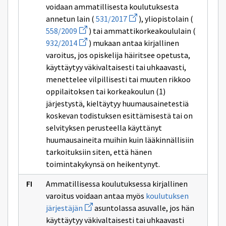
voidaan ammatillisesta koulutuksesta
Avaa
annetun lain (
531/2017
), yliopistolain (
uuden
Avaa
558/2009
) tai ammattikorkeakoululain (
ikkunan
uuden
Avaa
sivulle
932/2014
) mukaan antaa kirjallinen
ikkunan
uuden
531/2017
sivulle
varoitus, jos opiskelija häiritsee opetusta,
ikkunan
558/2009
sivulle
käyttäytyy väkivaltaisesti tai uhkaavasti,
932/2014
menettelee vilpillisesti tai muuten rikkoo
oppilaitoksen tai korkeakoulun (1)
järjestystä, kieltäytyy huumausainetestiä
koskevan todistuksen esittämisestä tai on
selvityksen perusteella käyttänyt
huumausaineita muihin kuin lääkinnällisiin
tarkoituksiin siten, että hänen
toimintakykynsä on heikentynyt.
Ammatillisessa koulutuksessa kirjallinen
varoitus voidaan antaa myös
koulutuksen
Avaa
järjestäjän
asuntolassa asuvalle, jos hän
uuden
käyttäytyy väkivaltaisesti tai uhkaavasti
ikkunan