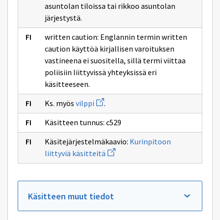
sivulle
asuntolan tiloissa tai rikkoo asuntolan
koulutuksen
järjestystä.
järjestäjän
written caution: Englannin termin written
caution käyttöä kirjallisen varoituksen
vastineena ei suositella, sillä termi viittaa
poliisiin liittyvissä yhteyksissä eri
käsitteeseen.
Avaa
Ks. myös
vilppi
.
uuden
ikkunan
Käsitteen tunnus: c529
sivulle
vilppi
Käsitejärjestelmäkaavio:
Kurinpitoon
Avaa
liittyviä käsitteitä
uuden
ikkunan
sivulle
Kurinpitoon
liittyviä
Käsitteen muut tiedot
käsitteitä