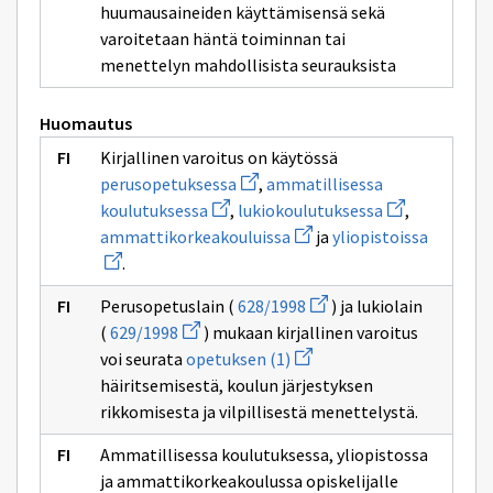
huumausaineiden käyttämisensä sekä
varoitetaan häntä toiminnan tai
menettelyn mahdollisista seurauksista
Huomautus
Kirjallinen varoitus on käytössä
Avaa
perusopetuksessa
,
ammatillisessa
uuden
Avaa
Avaa
koulutuksessa
,
lukiokoulutuksessa
,
ikkunan
uuden
uuden
sivulle
Avaa
Avaa
ammattikorkeakouluissa
ja
yliopistoissa
ikkunan
ikkunan
perusopetuksessa
uuden
uuden
sivulle
sivulle
.
ikkunan
ikkunan
ammatillisessa
lukiokoulutuk
sivulle
sivulle
koulutuksessa
Avaa
ammattikorkeakouluissa
yliopist
Perusopetuslain (
628/1998
) ja lukiolain
uuden
Avaa
(
629/1998
) mukaan kirjallinen varoitus
ikkunan
uuden
Avaa
sivulle
voi seurata
opetuksen (1)
ikkunan
uuden
628/1998
sivulle
häiritsemisestä, koulun järjestyksen
ikkunan
629/1998
sivulle
rikkomisesta ja vilpillisestä menettelystä.
opetuksen
(1)
Ammatillisessa koulutuksessa, yliopistossa
ja ammattikorkeakoulussa opiskelijalle