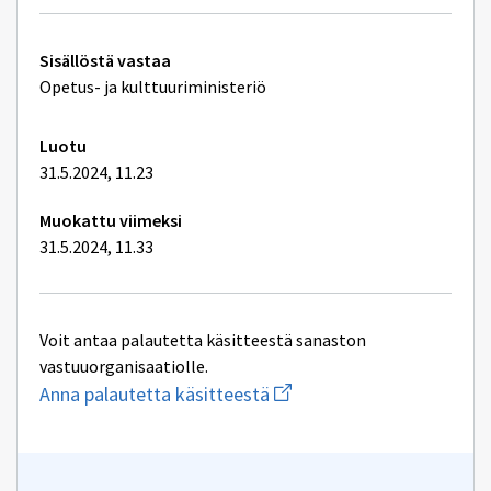
Tekniset
Sisällöstä vastaa
lisätiedot
Opetus- ja kulttuuriministeriö
Luotu
31.5.2024, 11.23
Muokattu viimeksi
31.5.2024, 11.33
Voit antaa palautetta käsitteestä sanaston
vastuuorganisaatiolle.
Aloita
Anna palautetta käsitteestä
uuden
sähköpostin
kirjoitus
osoitteeseen
oksa-