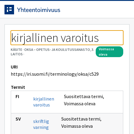
Siirrytty
Siirry suoraan sisältöön.
sivulle
kirjallinen varoitus
voimassa
KÄSITE
·
OKSA – OPETUS- JA KOULUTUSSANASTO, 3.
LAITOS
·
oleva
URI
https://iri.suomi.fi/terminology/oksa/c529
Termit
Suositettava termi
,
kirjallinen
Voimassa oleva
varoitus
Suositettava termi
,
skriftlig
Voimassa oleva
varning