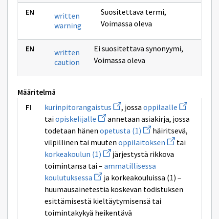
Suositettava termi
,
written
Voimassa oleva
warning
Ei suositettava synonyymi
,
written
Voimassa oleva
caution
Määritelmä
Avaa
Avaa
kurinpitorangaistus
, jossa
oppilaalle
uuden
uuden
Avaa
tai
opiskelijalle
annetaan asiakirja, jossa
ikkunan
ikkunan
uuden
sivulle
Avaa
sivulle
todetaan hänen
opetusta (1)
häiritsevä,
ikkunan
kurinpitorangaistus
uuden
oppilaalle
sivulle
Avaa
vilpillinen tai muuten
oppilaitoksen
tai
ikkunan
opiskelijalle
uuden
Avaa
sivulle
korkeakoulun (1)
järjestystä rikkova
ikkunan
uuden
opetusta
sivulle
toimintansa tai –
ammatillisessa
ikkunan
(1)
oppilaitoksen
Avaa
sivulle
koulutuksessa
ja korkeakouluissa (1) –
uuden
korkeakoulun
huumausainetestiä koskevan todistuksen
ikkunan
(1)
sivulle
esittämisestä kieltäytymisensä tai
ammatillisessa
toimintakykyä heikentävä
koulutuksessa