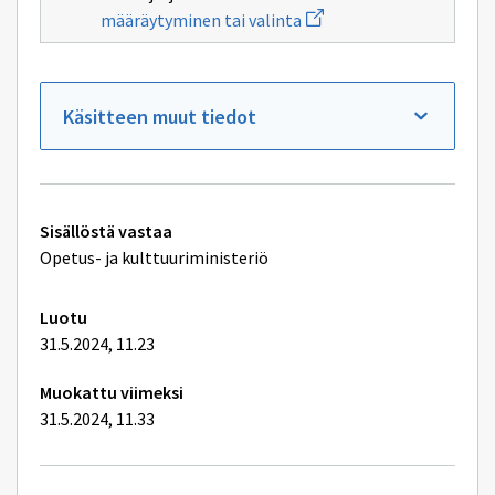
Avaa
määräytyminen tai valinta
uuden
ikkunan
sivulle
Peruskoulun
määräytyminen
Käsitteen muut tiedot
tai
valinta
Tekniset
Sisällöstä vastaa
lisätiedot
Opetus- ja kulttuuriministeriö
Luotu
31.5.2024, 11.23
Muokattu viimeksi
31.5.2024, 11.33