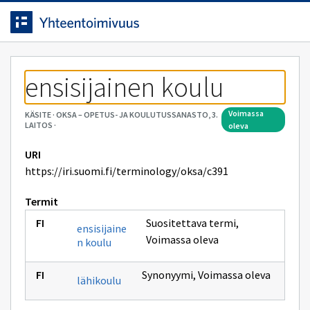
Siirrytty
Siirry suoraan sisältöön.
sivulle
ensisijainen koulu
voimassa
KÄSITE
·
OKSA – OPETUS- JA KOULUTUSSANASTO, 3.
LAITOS
·
oleva
URI
https://iri.suomi.fi/terminology/oksa/c391
Termit
Suositettava termi
,
ensisijaine
Voimassa oleva
n koulu
Synonyymi
,
Voimassa oleva
lähikoulu