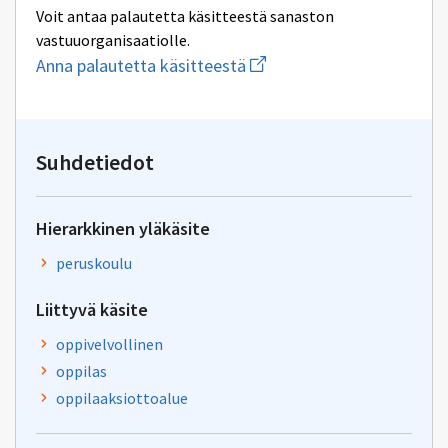
Voit antaa palautetta käsitteestä sanaston
vastuuorganisaatiolle.
Aloita
Anna palautetta käsitteestä
uuden
sähköpostin
kirjoitus
osoitteeseen
oksa-
Suhdetiedot
palaute@postit.csc.fi
Hierarkkinen yläkäsite
peruskoulu
Liittyvä käsite
oppivelvollinen
oppilas
oppilaaksiottoalue