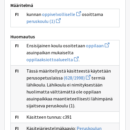
Määritelmä
Avaa
kunnan
oppivelvolliselle
osoittama
uuden
Avaa
peruskoulu (1)
ikkunan
uuden
sivulle
ikkunan
oppivelvolliselle
sivulle
Huomautus
peruskoulu
(1)
Avaa
Ensisijainen koulu osoitetaan
oppilaan
uuden
asuinpaikan mukaiselta
ikkunan
Avaa
sivulle
oppilaaksiottoalueelta
.
uuden
oppilaan
ikkunan
Tässä määritellystä käsitteestä käytetään
sivulle
Avaa
oppilaaksiottoalueelta
perusopetuslaissa
(628/1998)
termiä
uuden
lähikoulu. Lähikoulu ei nimityksestään
ikkunan
sivulle
huolimatta välttämättä ole oppilaan
(628/1998)
asuinpaikkaa maantieteellisesti lähimpänä
sijaitseva peruskoulu (1).
Käsitteen tunnus: c391
Käsitejärjestelmäkaavio:
Peruskoulun