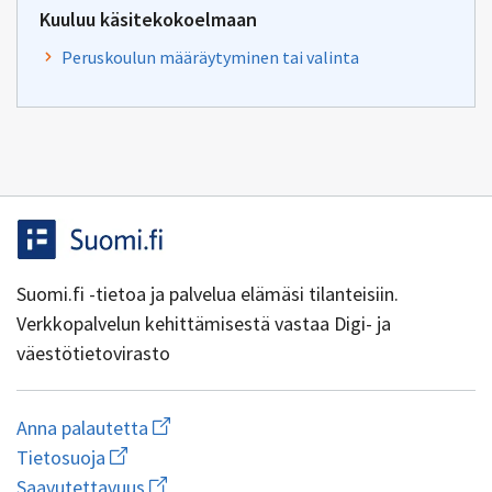
Kuuluu käsitekokoelmaan
Peruskoulun määräytyminen tai valinta
Suomi.fi -tietoa ja palvelua elämäsi tilanteisiin.
Verkkopalvelun kehittämisestä vastaa Digi- ja
väestötietovirasto
Aloita
Anna palautetta
uuden
Avaa
Tietosuoja
sähköpostin
linkki
Avaa
kirjoitus
Saavutettavuus
uuteen