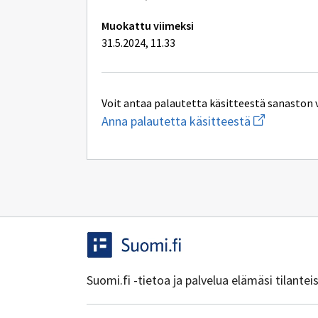
Muokattu viimeksi
31.5.2024, 11.33
Voit antaa palautetta käsitteestä sanaston 
Aloita
Anna palautetta käsitteestä
uuden
sähköpostin
kirjoitus
osoitteesee
oksa-
palaute@post
Suomi.fi -tietoa ja palvelua elämäsi tilante