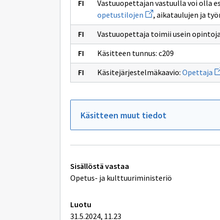
Vastuuopettajan vastuulla voi olla 
Avaa
opetustilojen
, aikataulujen ja ty
uuden
ikkunan
Vastuuopettaja toimii usein opinto
sivulle
opetustilojen
Käsitteen tunnus: c209
Av
Käsitejärjestelmäkaavio:
Opettaja
u
ik
si
Op
Käsitteen muut tiedot
Tekniset
Sisällöstä vastaa
lisätiedot
Opetus- ja kulttuuriministeriö
Luotu
31.5.2024, 11.23