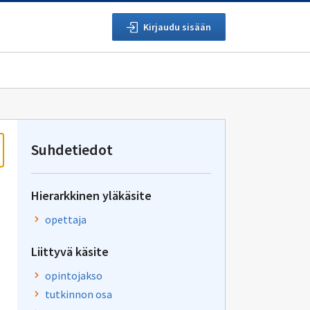
Kirjaudu sisään
Suhdetiedot
Hierarkkinen yläkäsite
opettaja
Liittyvä käsite
opintojakso
tutkinnon osa