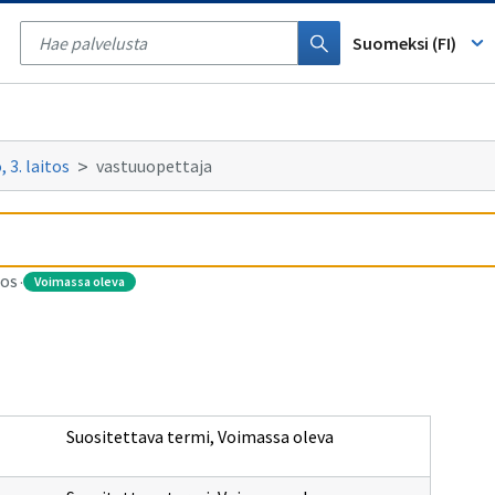
Tyhjennä
haku
Suomeksi (FI)
 3. laitos
vastuuopettaja
voimassa oleva
TOS
·
Suositettava termi
,
Voimassa oleva