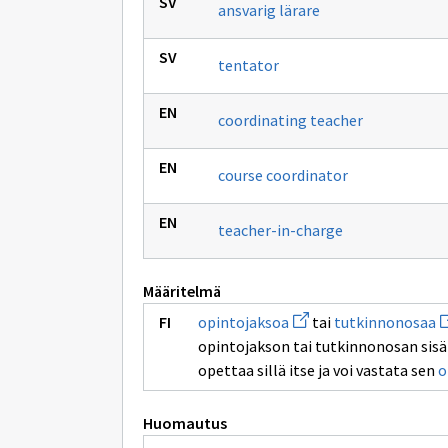
ansvarig lärare
tentator
coordinating teacher
course coordinator
teacher-in-charge
Määritelmä
Avaa
A
opintojaksoa
tai
tutkinnonosaa
uuden
u
opintojakson tai tutkinnonosan sisäll
ikkunan
i
sivulle
si
opettaa sillä itse ja voi vastata sen
o
opintojaksoa
t
Huomautus