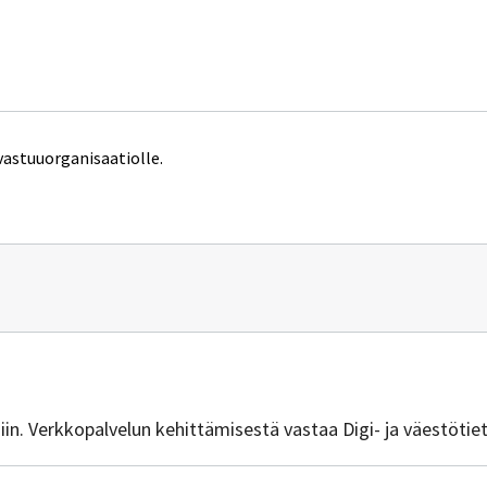
vastuuorganisaatiolle.
n
it.csc.fi
isiin. Verkkopalvelun kehittämisestä vastaa Digi- ja väestötie