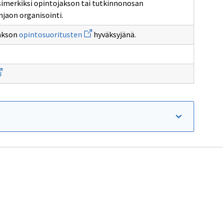
esimerkiksi opintojakson tai tutkinnonosan
önjaon organisointi.
Avaa
jakson
opintosuoritusten
hyväksyjänä.
uuden
ikkunan
sivulle
opintosuoritusten
aa
uden
kunan
vulle
ettaja