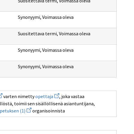
Suositettava termi
,
Voimassa oleva
Synonyymi
,
Voimassa oleva
Suositettava termi
,
Voimassa oleva
Synonyymi
,
Voimassa oleva
Synonyymi
,
Voimassa oleva
vaa
Avaa
varten nimetty
opettaja
, joka vastaa
uden
uuden
östä, toimii sen sisällöllisenä asiantuntijana,
kkunan
ikkunan
vulle
Avaa
sivulle
petuksen (1)
organisoinnista
utkinnonosaa
uuden
opettaja
ikkunan
sivulle
opetuksen
(1)