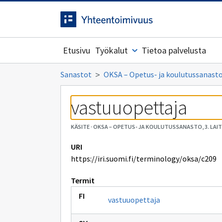
Siirrytty
Siirry suoraan sisältöön.
sivulle
Etusivu
Työkalut
Tietoa palvelusta
Sanastot
OKSA – Opetus- ja koulutussanasto,
vastuuopettaja
KÄSITE
·
OKSA – OPETUS- JA KOULUTUSSANASTO, 3. LAI
URI
https://iri.suomi.fi/terminology/oksa/c209
Termit
vastuuopettaja