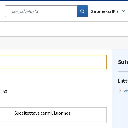
Tyhjennä
haku
Suomeksi (FI)
Suh
Liit
ve
t-50
Suositettava termi
,
Luonnos