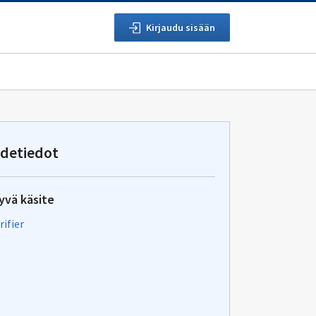
Kirjaudu sisään
detiedot
tyvä käsite
rifier