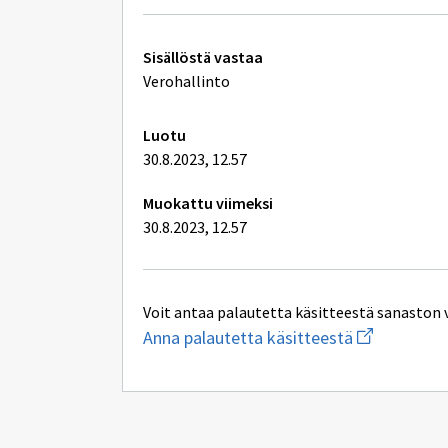
Tekniset
Sisällöstä vastaa
lisätiedot
Verohallinto
Luotu
30.8.2023, 12.57
Muokattu viimeksi
30.8.2023, 12.57
Voit antaa palautetta käsitteestä sanaston 
Aloita
Anna palautetta käsitteestä
uuden
sähköpostin
kirjoitus
osoitteesee
mikael.afhal