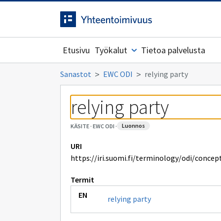
Siirrytty
Siirry suoraan sisältöön.
sivulle
Etusivu
Työkalut
Tietoa palvelusta
Sanastot
EWC ODI
relying party
relying party
luonnos
KÄSITE
·
EWC ODI
·
URI
https://iri.suomi.fi/terminology/odi/concep
Termit
relying party