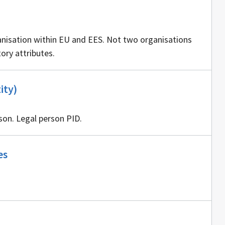
ganisation within EU and EES. Not two organisations
ry attributes.
Ei
ity)
sisällöntuottajia
son. Legal person PID.
Ei
es
sisällöntuottajia