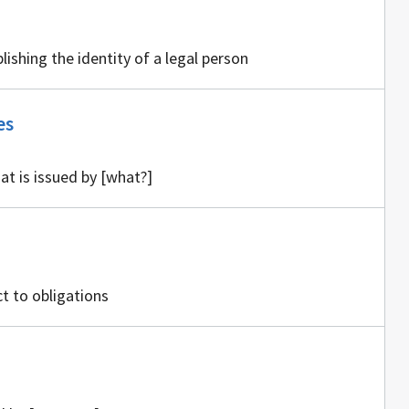
lishing the identity of a legal person
Ei
es
sisällöntuottajia
at is issued by [what?]
ct to obligations