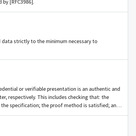
d by [RFC3986].
jia
d data strictly to the minimum necessary to
edential or verifiable presentation is an authentic and
er, respectively. This includes checking that: the
the specification; the proof method is satisfied; and,
rification of a credential does not imply evaluation of
tial..
a