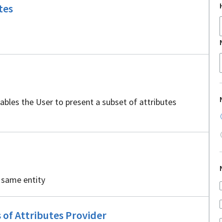
Ei
tes
sisällöntuottajia
tajia
ables the User to present a subset of attributes
 same entity
Ei
s of Attributes Provider