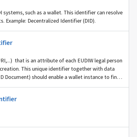
I systems, such as a wallet. This identifier can resolve
s. Example: Decentralized Identifier (DID).
Ei
ifier
sisällöntuottajia
URI,...) that is an attribute of each EUDIW legal person
reation. This unique identifier together with data
DID Document) should enable a wallet instance to find
 for creating a secure connection.
Ei
tifier
sisällöntuottajia