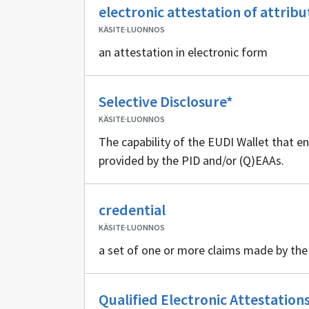
electronic attestation of attribu
KÄSITE
·
LUONNOS
an attestation in electronic form
Ei
Selective Disclosure*
sisällöntuot
KÄSITE
·
LUONNOS
The capability of the EUDI Wallet that en
provided by the PID and/or (Q)EAAs.
Ei
credential
sisällöntuottajia
KÄSITE
·
LUONNOS
a set of one or more claims made by the
Qualified Electronic Attestation