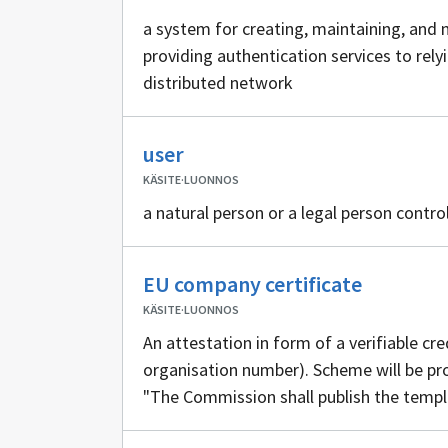
a system for creating, maintaining, and 
providing authentication services to rely
distributed network
Ei
user
sisällöntuottajia
KÄSITE
·
LUONNOS
a natural person or a legal person contro
Ei
EU company certificate
sisällönt
KÄSITE
·
LUONNOS
An attestation in form of a verifiable cre
organisation number). Scheme will be p
"The Commission shall publish the templ
all official languages of the Union."