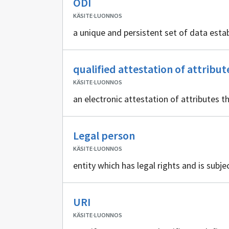
ODI
sisällöntuottajia
KÄSITE
·
LUONNOS
a unique and persistent set of data estab
qualified attestation of attribut
KÄSITE
·
LUONNOS
an electronic attestation of attributes th
Ei
Legal person
sisällöntuottajia
KÄSITE
·
LUONNOS
entity which has legal rights and is subje
Ei
URI
sisällöntuottajia
KÄSITE
·
LUONNOS