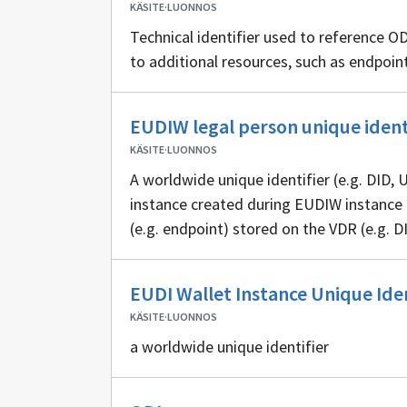
KÄSITE
·
LUONNOS
Technical identifier used to reference OD
to additional resources, such as endpoint
EUDIW legal person unique ident
KÄSITE
·
LUONNOS
A worldwide unique identifier (e.g. DID, 
instance created during EUDIW instance c
(e.g. endpoint) stored on the VDR (e.g. 
another wallet instance as a prerequisite
EUDI Wallet Instance Unique Iden
KÄSITE
·
LUONNOS
a worldwide unique identifier
Ei