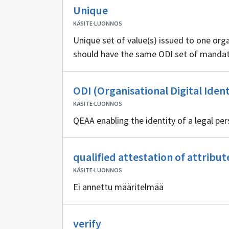
Ei
Unique
sisällöntuottajia
KÄSITE
·
LUONNOS
Unique set of value(s) issued to one or
should have the same ODI set of mandato
ODI (Organisational Digital Ident
KÄSITE
·
LUONNOS
QEAA enabling the identity of a legal per
qualified attestation of attribut
KÄSITE
·
LUONNOS
Ei annettu määritelmää
Ei
verify