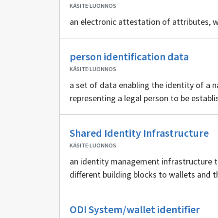
KÄSITE
·
LUONNOS
an electronic attestation of attributes, w
Ei
person identification data
sisäll
KÄSITE
·
LUONNOS
a set of data enabling the identity of a n
representing a legal person to be establ
Ei
Shared Identity Infrastructure
si
KÄSITE
·
LUONNOS
an identity management infrastructure th
different building blocks to wallets and t
Ei
ODI System/wallet identifier
sisä