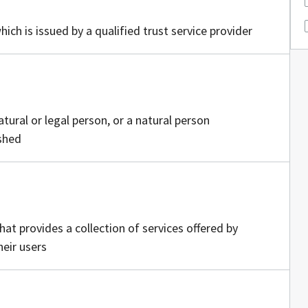
sisällöntuottajia
hich is issued by a qualified trust service provider
öntuottajia
atural or legal person, or a natural person
ished
sällöntuottajia
at provides a collection of services offered by
heir users
llöntuottajia