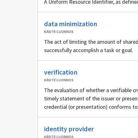
A Uniform Resource Identifier, as define
Ei
data minimization
sisällöntuotta
KÄSITE
·
LUONNOS
The act of limiting the amount of share
successfully accomplish a task or goal.
Ei
verification
sisällöntuottajia
KÄSITE
·
LUONNOS
The evaluation of whether a verifiable cr
timely statement of the issuer or present
credential (or presentation) conforms to 
if present, the status check succeeds. Ve
the truth of claims encoded in the creden
Ei
identity provider
sisällöntuottaji
KÄSITE
·
LUONNOS