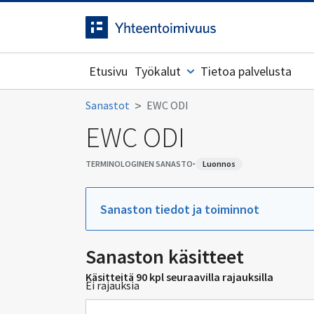
Siirrytty
Siirry suoraan sisältöön.
sivulle
Etusivu
Työkalut
Tietoa palvelusta
Sanastot
EWC ODI
EWC ODI
·
TERMINOLOGINEN SANASTO
luonnos
Sanaston tiedot ja toiminnot
Sanaston käsitteet
Käsitteitä 90 kpl seuraavilla rajauksilla
Ei rajauksia