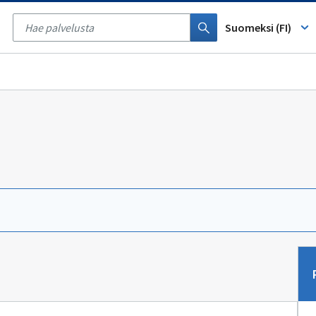
Tyhjennä
haku
Suomeksi (FI)
Sii