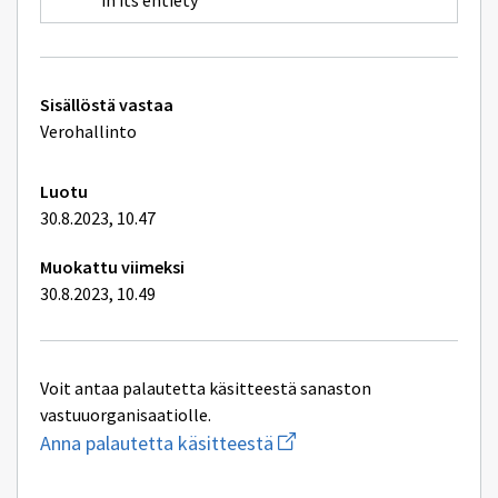
in its entiety
Tekniset
Sisällöstä vastaa
lisätiedot
Verohallinto
Luotu
30.8.2023, 10.47
Muokattu viimeksi
30.8.2023, 10.49
Voit antaa palautetta käsitteestä sanaston
vastuuorganisaatiolle.
Aloita
Anna palautetta käsitteestä
uuden
sähköpostin
kirjoitus