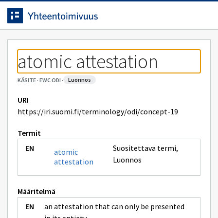
Siirrytty
Siirry suoraan sisältöön.
sivulle
atomic attestation
luonnos
KÄSITE
·
EWC ODI
·
URI
https://iri.suomi.fi/terminology/odi/concept-19
Termit
Suositettava termi
,
atomic
Luonnos
attestation
Määritelmä
an attestation that can only be presented