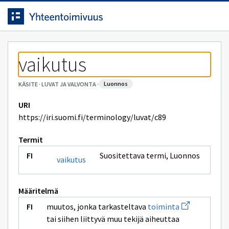
Siirrytty
Siirry suoraan sisältöön.
sivulle
vaikutus
luonnos
KÄSITE
·
LUVAT JA VALVONTA
·
URI
https://iri.suomi.fi/terminology/luvat/c89
Termit
Suositettava termi
,
Luonnos
vaikutus
Määritelmä
Avaa
muutos, jonka tarkasteltava
toiminta
uuden
tai siihen liittyvä muu tekijä aiheuttaa
ikkunan
sivulle