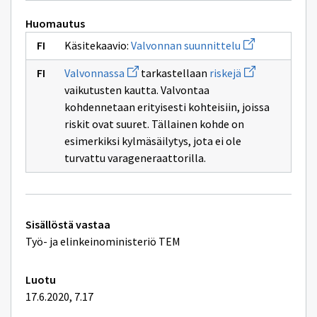
toiminta
Huomautus
Avaa
Käsitekaavio:
Valvonnan suunnittelu
uuden
ikkunan
Avaa
Avaa
Valvonnassa
tarkastellaan
riskejä
sivulle
uuden
uuden
Valvonnan
vaikutusten kautta. Valvontaa
ikkunan
ikkunan
suunnittelu
sivulle
sivulle
kohdennetaan erityisesti kohteisiin, joissa
Valvonnassa
riskejä
riskit ovat suuret. Tällainen kohde on
esimerkiksi kylmäsäilytys, jota ei ole
turvattu varageneraattorilla.
Tekniset
Sisällöstä vastaa
lisätiedot
Työ- ja elinkeinoministeriö TEM
Luotu
17.6.2020, 7.17