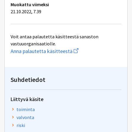
Muokattu viimeksi
21.10.2022, 7.39
Voit antaa palautetta käsitteestä sanaston
vastuuorganisaatiolle.
Aloita
Anna palautetta käsitteestä
uuden
sähköpostin
kirjoitus
osoitteeseen
yhteentoimivuus@dvv.fi
Suhdetiedot
Liittyvä käsite
toiminta
valvonta
riski