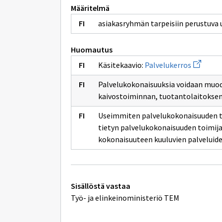
Määritelmä
asiakasryhmän tarpeisiin perustuva 
Huomautus
Avaa
Käsitekaavio:
Palvelukerros
uuden
ikkunan
Palvelukokonaisuuksia voidaan muo
sivulle
Palveluk
kaivostoiminnan, tuotantolaitoksen 
Useimmiten palvelukokonaisuuden tu
tietyn palvelukokonaisuuden toimijat
kokonaisuuteen kuuluvien palveluid
Tekniset
Sisällöstä vastaa
lisätiedot
Työ- ja elinkeinoministeriö TEM