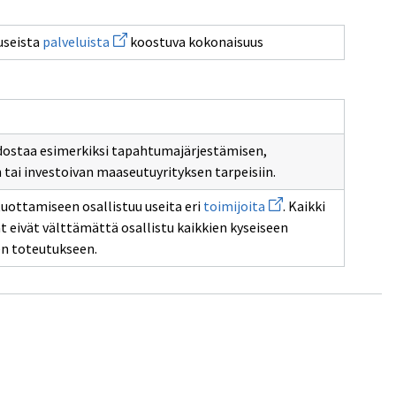
Avaa
useista
palveluista
koostuva kokonaisuus
uuden
ikkunan
sivulle
palveluista
dostaa esimerkiksi tapahtumajärjestämisen,
erros
tai investoivan maaseutuyrityksen tarpeisiin.
Avaa
ottamiseen osallistuu useita eri
toimijoita
. Kaikki
uuden
 eivät välttämättä osallistu kaikkien kyseiseen
ikkunan
sivulle
en toteutukseen.
toimijoita