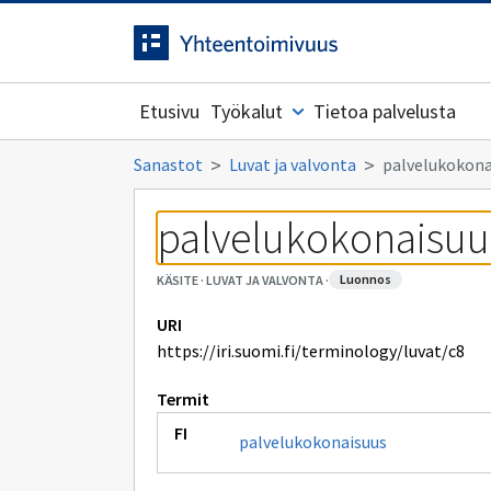
Siirrytty
Siirry suoraan sisältöön.
sivulle
Etusivu
Työkalut
Tietoa palvelusta
Sanastot
Luvat ja valvonta
palvelukokona
palvelukokonaisuu
luonnos
KÄSITE
·
LUVAT JA VALVONTA
·
URI
https://iri.suomi.fi/terminology/luvat/c8
Termit
palvelukokonaisuus