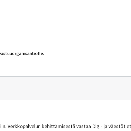
vastuuorganisaatiolle.
n
vuus@dvv.fi
isiin. Verkkopalvelun kehittämisestä vastaa Digi- ja väestötie