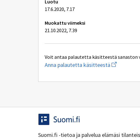
Luotu
17.6.2020, 7.17
Muokattu viimeksi
21.10.2022, 7.39
Voit antaa palautetta käsitteestä sanaston 
Aloita
Anna palautetta käsitteestä
uuden
sähköpostin
kirjoitus
osoitteesee
yhteentoimi
Suomi.fi -tietoa ja palvelua elämäsi tilante