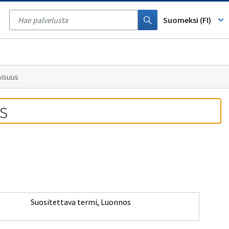
Tyhjennä
haku
Suomeksi (FI)
isuus
s
Suositettava termi
,
Luonnos