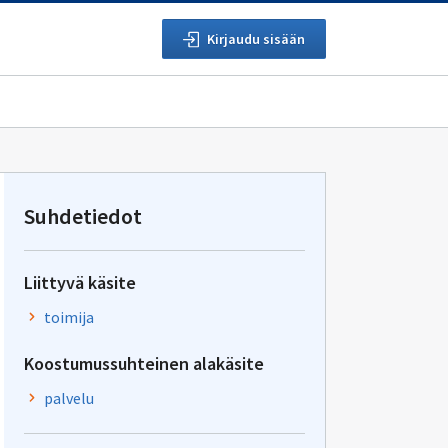
Kirjaudu sisään
Suhdetiedot
Liittyvä käsite
toimija
Koostumussuhteinen alakäsite
palvelu