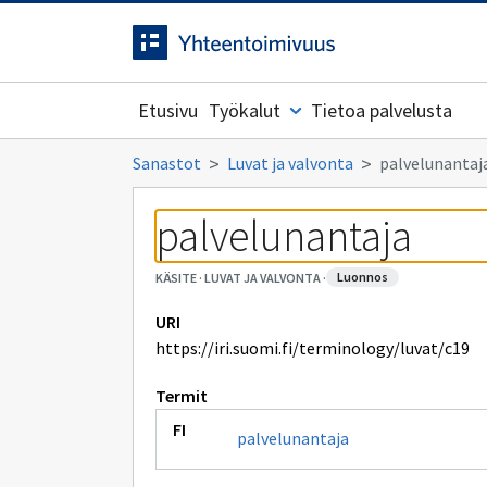
Siirrytty
Siirry suoraan sisältöön.
sivulle
Etusivu
Työkalut
Tietoa palvelusta
Sanastot
Luvat ja valvonta
palvelunantaj
palvelunantaja
luonnos
KÄSITE
·
LUVAT JA VALVONTA
·
URI
https://iri.suomi.fi/terminology/luvat/c19
Termit
palvelunantaja