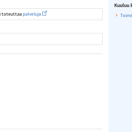
Kuuluu 
Avaa
ai toteuttaa
palveluja
Toimi
uuden
ikkunan
sivulle
palveluja