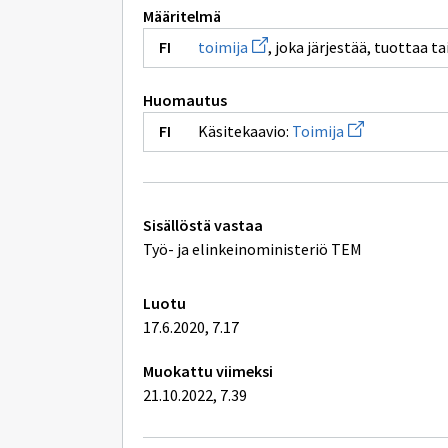
Määritelmä
Avaa
toimija
, joka järjestää, tuottaa t
uuden
ikkunan
sivulle
Huomautus
toimija
Avaa
Käsitekaavio:
Toimija
uuden
ikkunan
sivulle
Toimija
Tekniset
Sisällöstä vastaa
lisätiedot
Työ- ja elinkeinoministeriö TEM
Luotu
17.6.2020, 7.17
Muokattu viimeksi
21.10.2022, 7.39