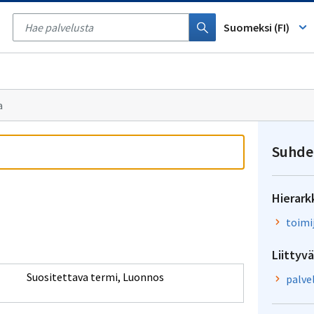
Tyhjennä
haku
Suomeksi (FI)
a
Suhde
Hierark
toimi
Liittyvä
Suositettava termi
,
Luonnos
palve