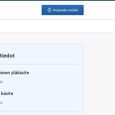
Kirjaudu sisään
tiedot
kinen yläkäsite
ja
 käsite
lu