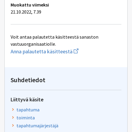
Muokattu viimeksi
21.10.2022, 7.39
Voit antaa palautetta käsitteestä sanaston
vastuuorganisaatiolle.
Aloita
Anna palautetta käsitteestä
uuden
sähköpostin
kirjoitus
osoitteeseen
yhteentoimivuus@dvv.fi
Suhdetiedot
Liittyvä käsite
tapahtuma
toiminta
tapahtumajärjestäjä