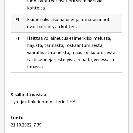
luontokohteet ovat erityisen herkkiä
kohteita.
Esimerkiksi asuinalueet ja loma-asunnot
ovat häiriintyviä kohteita.
Haittaa voi aiheutua esimerkiksi melusta,
hajusta, tärinästä, roskaantumisesta,
vaarallisista aineista, maaston kulumisesta
tai liikennejärjestelyistä maalla, vedessä ja
ilmassa.
Tekniset
Sisällöstä vastaa
lisätiedot
Työ- ja elinkeinoministeriö TEM
Luotu
21.10.2022, 7.39