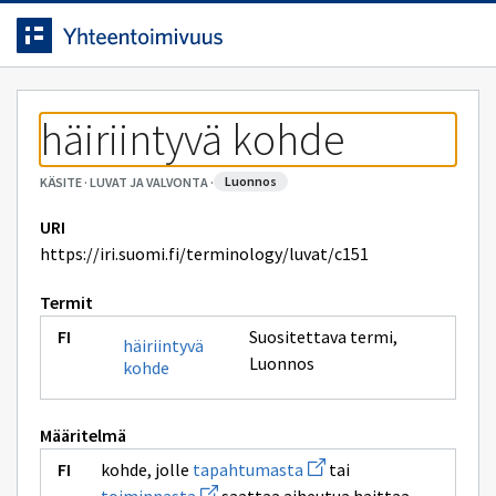
Siirrytty
Siirry suoraan sisältöön.
sivulle
häiriintyvä kohde
luonnos
KÄSITE
·
LUVAT JA VALVONTA
·
URI
https://iri.suomi.fi/terminology/luvat/c151
Termit
Suositettava termi
,
häiriintyvä
Luonnos
kohde
Määritelmä
Avaa
kohde, jolle
tapahtumasta
tai
uuden
Avaa