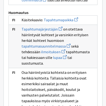
toiminnasta
saattaa aiheutua haittaa
ikkunan
uuden
sivulle
ikkunan
tapahtumasta
sivulle
Huomautus
toiminnasta
Avaa
Käsitekaavio:
Tapahtumapaikka
uuden
ikkunan
Avaa
Tapahtumajärjestäjän
on otettava
sivulle
uuden
Tapahtumapaikka
häiriintyvät kohteet ja varsinkin erityisen
ikkunan
sivulle
herkät kohteet huomioon
Tapahtumajärjestäjän
Avaa
tapahtumasuunnitelmassa
sekä
uuden
Avaa
tehdessään
ilmoituksen
tapahtumasta
ikkunan
uuden
Avaa
sivulle
tai hakiessaan sille
lupaa
tai
ikkunan
uuden
tapahtumasuunnitelmas
sivulle
suostumusta.
ikkunan
ilmoituksen
sivulle
lupaa
Osa häiriintyvistä kohteista on erityisen
herkkiä kohteita. Tällaisia kohteita ovat
esimerkiksi sairaalat ja muut
hoitolaitokset, päiväkodit, koulut ja
vanhusten palvelutalot. Joissain
tapauksissa myös virkistysalueet ja