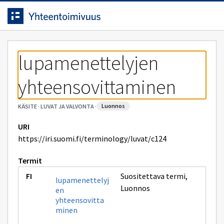
Siirrytty
Siirry suoraan sisältöön.
sivulle
lupamenettelyjen 
yhteensovittaminen
luonnos
KÄSITE
·
LUVAT JA VALVONTA
·
URI
https://iri.suomi.fi/terminology/luvat/c124
Termit
Suositettava termi
,
lupamenettelyj
Luonnos
en
yhteensovitta
minen