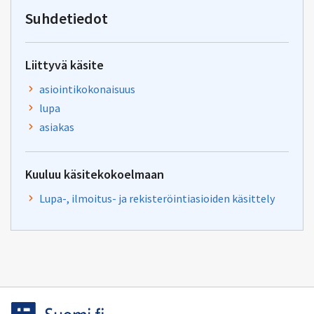
yhteentoimivuus@dvv.fi
Suhdetiedot
Liittyvä käsite
asiointikokonaisuus
lupa
asiakas
Kuuluu käsitekokoelmaan
Lupa-, ilmoitus- ja rekisteröintiasioiden käsittely