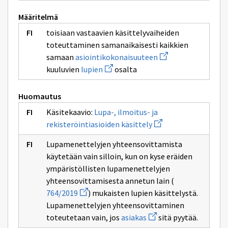
Määritelmä
toisiaan vastaavien käsittelyvaiheiden
toteuttaminen samanaikaisesti kaikkien
Avaa
samaan
asiointikokonaisuuteen
uuden
Avaa
kuuluvien
lupien
osalta
ikkunan
uuden
sivulle
ikkunan
asiointikokonaisuu
sivulle
Huomautus
lupien
Käsitekaavio:
Lupa-, ilmoitus- ja
Avaa
rekisteröintiasioiden käsittely
uuden
ikkunan
Lupamenettelyjen yhteensovittamista
sivulle
Lupa-,
käytetään vain silloin, kun on kyse eräiden
ilmoitus-
ympäristöllisten lupamenettelyjen
ja
rekisteröintiasioiden
yhteensovittamisesta annetun lain (
käsittely
Avaa
764/2019
) mukaisten lupien käsittelystä.
uuden
Lupamenettelyjen yhteensovittaminen
ikkunan
sivulle
Avaa
toteutetaan vain, jos
asiakas
sitä pyytää.
764/2019
uuden