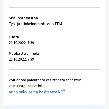
ikkunan
sivulle
asiakas
Tekniset
Sisällöstä vastaa
lisätiedot
Työ- ja elinkeinoministeriö TEM
Luotu
21.10.2022, 7.39
Muokattu viimeksi
21.10.2022, 7.39
Voit antaa palautetta käsitteestä sanaston
vastuuorganisaatiolle.
Aloita
Anna palautetta käsitteestä
uuden
sähköpostin
kirjoitus
osoitteeseen