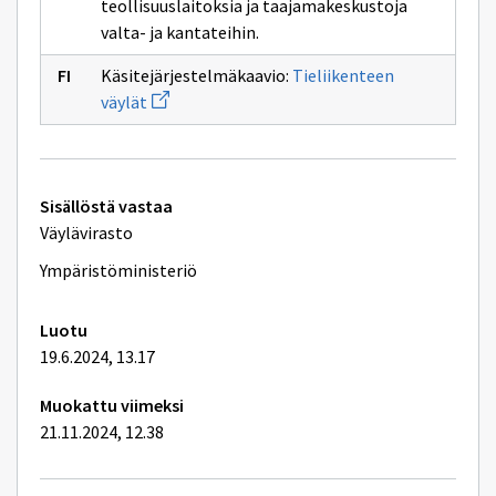
teollisuuslaitoksia ja taajamakeskustoja
valta- ja kantateihin.
Käsitejärjestelmäkaavio:
Tieliikenteen
Avaa
väylät
uuden
ikkunan
sivulle
Tieliikenteen
väylät
Tekniset
Sisällöstä vastaa
lisätiedot
Väylävirasto
Ympäristöministeriö
Luotu
19.6.2024, 13.17
Muokattu viimeksi
21.11.2024, 12.38