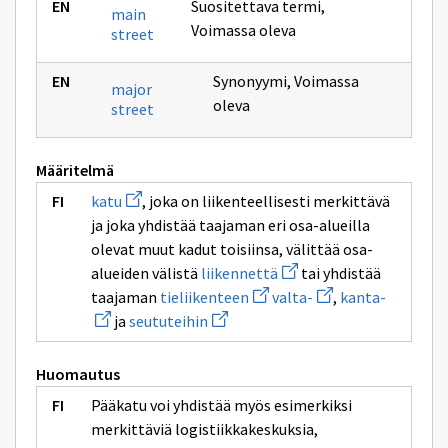
Suositettava termi
,
main
Voimassa oleva
street
Synonyymi
,
Voimassa
major
oleva
street
Määritelmä
Avaa
katu
, joka on liikenteellisesti merkittävä
uuden
ja joka yhdistää taajaman eri osa-alueilla
ikkunan
sivulle
olevat muut kadut toisiinsa, välittää osa-
katu
Avaa
alueiden välistä
liikennettä
tai yhdistää
uuden
Avaa
Avaa
Avaa
taajaman
tieliikenteen
valta-
,
kanta-
ikkunan
uuden
uuden
uuden
Avaa
sivulle
ja
seututeihin
ikkunan
ikkunan
ikkunan
uuden
liikennettä
sivulle
sivulle
sivulle
ikkunan
tieliikenteen
valta-
kanta-
sivulle
Huomautus
seututeihin
Pääkatu voi yhdistää myös esimerkiksi
merkittäviä logistiikkakeskuksia,