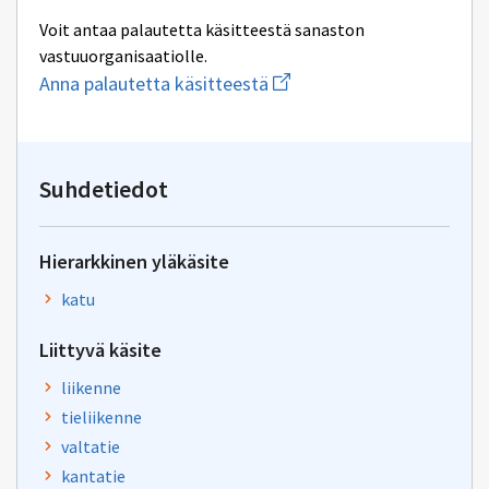
Voit antaa palautetta käsitteestä sanaston
vastuuorganisaatiolle.
Aloita
Anna palautetta käsitteestä
uuden
sähköpostin
kirjoitus
osoitteeseen
yhteentoimivuus.ym@gov.f
Suhdetiedot
Hierarkkinen yläkäsite
katu
Liittyvä käsite
liikenne
tieliikenne
valtatie
kantatie