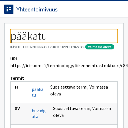
Siirrytty
Siirry suoraan sisältöön.
sivulle
pääkatu
voimassa oleva
KÄSITE
·
LIIKENNEINFRASTRUKTUURIN SANASTO
·
URI
https://iri.suomi.fi/terminology/liikenneinfrastruktuuri/c84
Termit
Suositettava termi
,
Voimassa
pääka
oleva
tu
Suositettava termi
,
Voimassa
huvudg
oleva
ata