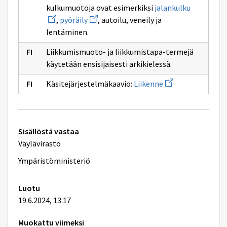
Avaa
kulkumuotoja ovat esimerkiksi
jalankulku
uuden
Avaa
,
pyöräily
, autoilu, veneily ja
ikkunan
uuden
sivulle
lentäminen.
ikkunan
jalankulku
sivulle
pyöräily
Liikkumismuoto- ja liikkumistapa-termejä
käytetään ensisijaisesti arkikielessä.
Avaa
Käsitejärjestelmäkaavio:
Liikenne
uuden
ikkunan
sivulle
Liikenne
Tekniset
Sisällöstä vastaa
lisätiedot
Väylävirasto
Ympäristöministeriö
Luotu
19.6.2024, 13.17
Muokattu viimeksi