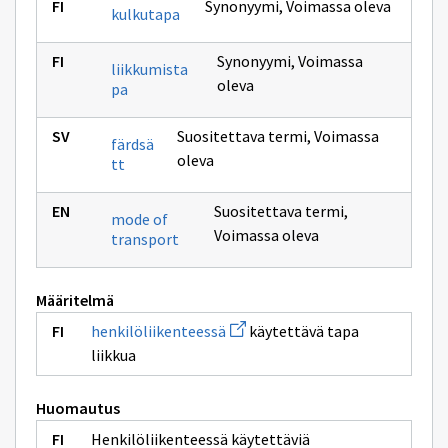
Synonyymi
,
Voimassa oleva
kulkutapa
Synonyymi
,
Voimassa
liikkumista
oleva
pa
Suositettava termi
,
Voimassa
färdsä
oleva
tt
Suositettava termi
,
mode of
Voimassa oleva
transport
Määritelmä
Avaa
henkilöliikenteessä
käytettävä tapa
uuden
liikkua
ikkunan
sivulle
henkilöliikenteessä
Huomautus
Henkilöliikenteessä käytettäviä