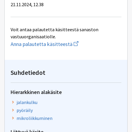
21.11.2024, 12.38
Voit antaa palautetta käsitteestä sanaston
vastuuorganisaatiolle.
Aloita
Anna palautetta käsitteestä
uuden
sähköpostin
kirjoitus
osoitteeseen
yhteentoimivuus.ym@gov.f
Suhdetiedot
Hierarkkinen alakäsite
jalankulku
pyöräily
mikroliikkuminen
Liittyvä käsite