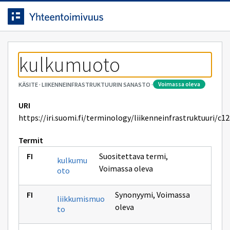
Siirrytty
Siirry suoraan sisältöön.
sivulle
kulkumuoto
voimassa oleva
KÄSITE
·
LIIKENNEINFRASTRUKTUURIN SANASTO
·
URI
https://iri.suomi.fi/terminology/liikenneinfrastruktuuri/c1
Termit
Suositettava termi
,
kulkumu
Voimassa oleva
oto
Synonyymi
,
Voimassa
liikkumismuo
oleva
to