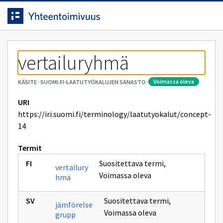
Siirrytty
Siirry suoraan sisältöön.
sivulle
vertailuryhmä
voimassa oleva
KÄSITE
·
SUOMI.FI-LAATUTYÖKALUJEN SANASTO
·
URI
https://iri.suomi.fi/terminology/laatutyokalut/concept-
14
Termit
Suositettava termi
,
vertailury
Voimassa oleva
hmä
Suositettava termi
,
jämförelse
Voimassa oleva
grupp