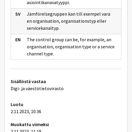
asiointikanavatyyppi.
Jämförelsegruppen kan till exempel vara
en organisation, organisationstyp eller
servicekanaltyp.
The control group can be, for example, an
organisation, organisation type or a service
channel type.
Tekniset
Sisällöstä vastaa
lisätiedot
Digi- ja väestötietovirasto
Luotu
2.11.2023, 10.36
Muokattu viimeksi
2.11.2023, 11.19