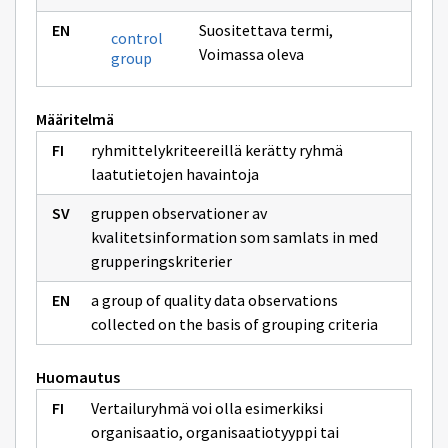
Suositettava termi
,
control
Voimassa oleva
group
Määritelmä
ryhmittelykriteereillä kerätty ryhmä
laatutietojen havaintoja
gruppen observationer av
kvalitetsinformation som samlats in med
grupperingskriterier
a group of quality data observations
collected on the basis of grouping criteria
Huomautus
Vertailuryhmä voi olla esimerkiksi
organisaatio, organisaatiotyyppi tai