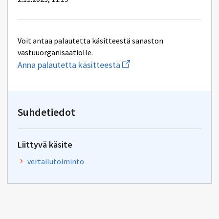
Voit antaa palautetta käsitteestä sanaston
vastuuorganisaatiolle.
Aloita
Anna palautetta käsitteestä
uuden
sähköpostin
kirjoitus
osoitteeseen
ptv-
Suhdetiedot
tuki@dvv.fi
Liittyvä käsite
vertailutoiminto