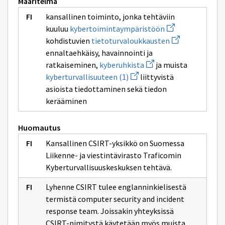
Määritelmä
kansallinen toiminto, jonka tehtäviin
Avaa
kuuluu
kybertoimintaympäristöön
uuden
Avaa
kohdistuvien
tietoturvaloukkausten
ikkunan
uuden
sivulle
ennaltaehkäisy, havainnointi ja
ikkunan
kybertoimintaym
Avaa
sivulle
ratkaiseminen,
kyberuhkista
ja muista
uuden
tietoturvalouk
Avaa
kyberturvallisuuteen (1)
liittyvistä
ikkunan
uuden
sivulle
asioista tiedottaminen sekä tiedon
ikkunan
kyberuhkista
sivulle
kerääminen
kyberturvallisuuteen
(1)
Huomautus
Kansallinen CSIRT-yksikkö on Suomessa
Liikenne- ja viestintävirasto Traficomin
Kyberturvallisuuskeskuksen tehtävä.
Lyhenne CSIRT tulee englanninkielisestä
termistä computer security and incident
response team. Joissakin yhteyksissä
CSIRT-nimitystä käytetään myös muista