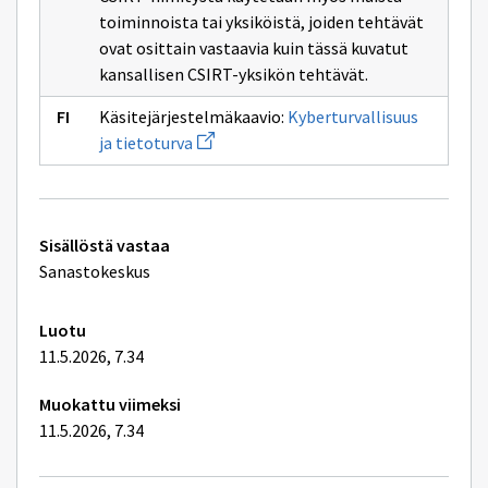
toiminnoista tai yksiköistä, joiden tehtävät
ovat osittain vastaavia kuin tässä kuvatut
kansallisen CSIRT-yksikön tehtävät.
Käsitejärjestelmäkaavio:
Kyberturvallisuus
Avaa
ja tietoturva
uuden
ikkunan
sivulle
Kyberturvallisuus
ja
Tekniset
tietoturva
Sisällöstä vastaa
lisätiedot
Sanastokeskus
Luotu
11.5.2026, 7.34
Muokattu viimeksi
11.5.2026, 7.34