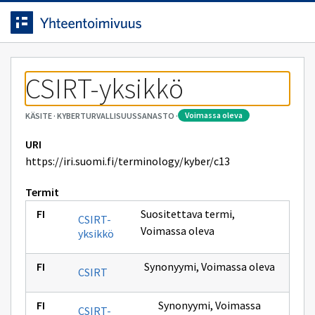
Siirrytty
Siirry suoraan sisältöön.
sivulle
CSIRT-yksikkö
voimassa oleva
KÄSITE
·
KYBERTURVALLISUUSSANASTO
·
URI
https://iri.suomi.fi/terminology/kyber/c13
Termit
Suositettava termi
,
CSIRT-
Voimassa oleva
yksikkö
Synonyymi
,
Voimassa oleva
CSIRT
Synonyymi
,
Voimassa
CSIRT-