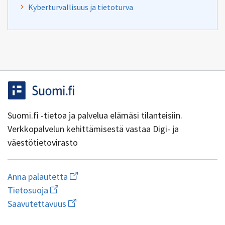
Kyberturvallisuus ja tietoturva
Suomi.fi -tietoa ja palvelua elämäsi tilanteisiin.
Verkkopalvelun kehittämisestä vastaa Digi- ja
väestötietovirasto
Aloita
Anna palautetta
uuden
Avaa
Tietosuoja
sähköpostin
linkki
Avaa
kirjoitus
Saavutettavuus
uuteen
linkki
osoitteeseen
ikkunaan
uuteen
yhteentoimivuus@dvv.fi
wiki.dvv.fi/Tietosuojaseloste