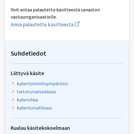
Voit antaa palautetta käsitteestä sanaston
vastuuorganisaatiolle.
Aloita
Anna palautetta käsitteestä
uuden
sähköpostin
kirjoitus
osoitteeseen
toimisto@sanastokeskus.f
Suhdetiedot
Liittyvä käsite
kybertoimintaympäristö
tietoturvaloukkaus
kyberuhka
kyberturvallisuus
Kuuluu käsitekokoelmaan