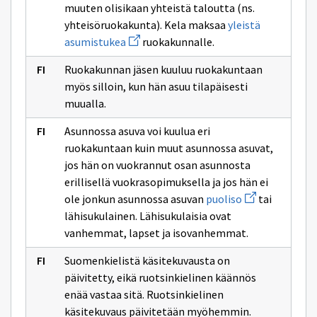
muuten olisikaan yhteistä taloutta (ns.
yhteisöruokakunta). Kela maksaa
yleistä
Avaa
asumistukea
ruokakunnalle.
uuden
ikkunan
Ruokakunnan jäsen kuuluu ruokakuntaan
sivulle
yleistä
myös silloin, kun hän asuu tilapäisesti
asumistukea
muualla.
Asunnossa asuva voi kuulua eri
ruokakuntaan kuin muut asunnossa asuvat,
jos hän on vuokrannut osan asunnosta
erillisellä vuokrasopimuksella ja jos hän ei
Avaa
ole jonkun asunnossa asuvan
puoliso
tai
uuden
lähisukulainen. Lähisukulaisia ovat
ikkunan
sivulle
vanhemmat, lapset ja isovanhemmat.
puoliso
Suomenkielistä käsitekuvausta on
päivitetty, eikä ruotsinkielinen käännös
enää vastaa sitä. Ruotsinkielinen
käsitekuvaus päivitetään myöhemmin.