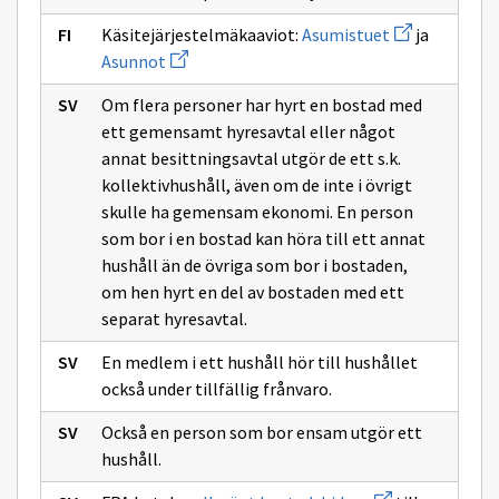
Avaa
Käsitejärjestelmäkaaviot:
Asumistuet
ja
uuden
Avaa
Asunnot
ikkunan
uuden
sivulle
ikkunan
Asumistuet
Om flera personer har hyrt en bostad med
sivulle
Asunnot
ett gemensamt hyresavtal eller något
annat besittningsavtal utgör de ett s.k.
kollektivhushåll, även om de inte i övrigt
skulle ha gemensam ekonomi. En person
som bor i en bostad kan höra till ett annat
hushåll än de övriga som bor i bostaden,
om hen hyrt en del av bostaden med ett
separat hyresavtal.
En medlem i ett hushåll hör till hushållet
också under tillfällig frånvaro.
Också en person som bor ensam utgör ett
hushåll.
Avaa