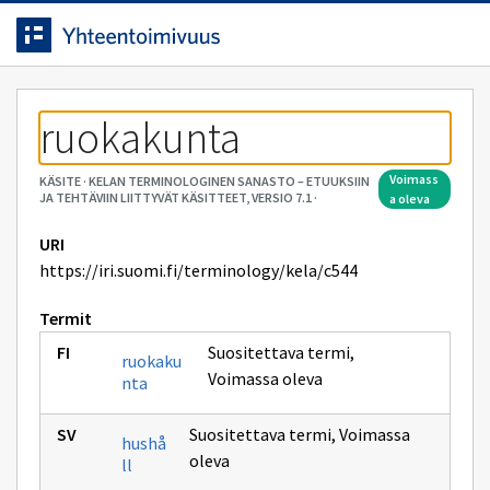
Siirrytty
Siirry suoraan sisältöön.
sivulle
ruokakunta
voimass
KÄSITE
·
KELAN TERMINOLOGINEN SANASTO – ETUUKSIIN
JA TEHTÄVIIN LIITTYVÄT KÄSITTEET, VERSIO 7.1
·
a oleva
URI
https://iri.suomi.fi/terminology/kela/c544
Termit
Suositettava termi
,
ruokaku
Voimassa oleva
nta
Suositettava termi
,
Voimassa
hushå
oleva
ll