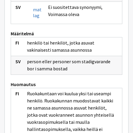
Ei suositettava synonyymi
,
mat
Voimassa oleva
lag
Määritelmä
henkilö tai henkilöt, jotka asuvat
vakinaisesti samassa asunnossa
person eller personer som stadigvarande
bor i samma bostad
Huomautus
Ruokakuntaan voi kuulua yksi tai useampi
henkilö. Ruokakunnan muodostavat kaikki
ne samassa asunnossa asuvat henkilöt,
jotka ovat vuokranneet asunnon yhteisellä
vuokrasopimuksella tai muulla
hallintasopimuksella, vaikka heillä ei