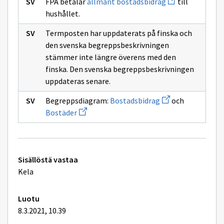
FPA betalar
allmänt bostadsbidrag
till
uuden
hushållet.
ikkunan
sivulle
allmänt
Termposten har uppdaterats på finska och
bostadsbidrag
den svenska begreppsbeskrivningen
stämmer inte längre överens med den
finska. Den svenska begreppsbeskrivningen
uppdateras senare.
Avaa
Begreppsdiagram:
Bostadsbidrag
och
uuden
Avaa
Bostäder
ikkunan
uuden
sivulle
ikkunan
Bostadsbidrag
sivulle
Bostäder
Tekniset
Sisällöstä vastaa
lisätiedot
Kela
Luotu
8.3.2021, 10.39