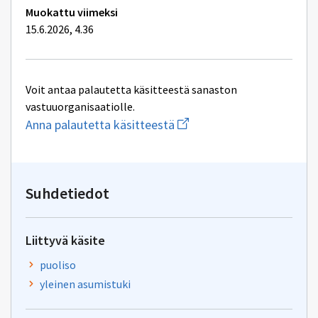
Muokattu viimeksi
15.6.2026, 4.36
Voit antaa palautetta käsitteestä sanaston
vastuuorganisaatiolle.
Aloita
Anna palautetta käsitteestä
uuden
sähköpostin
kirjoitus
osoitteeseen
tiha-
Suhdetiedot
tuki@kela.fi
Liittyvä käsite
puoliso
yleinen asumistuki