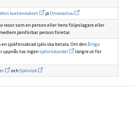
ikkunan
sivulle
Avaa
Avaa
vuotuinen
idon kustannukset
ja
Omavastuu
uuden
uuden
omavastuuosuus
osuutta
ikkunan
ikkunan
v resor som en person eller hens följeslagare eller
sivulle
sivulle
Sairaanhoidon
Omavastuu
medlem jämförbar person företar.
kustannukset
 en sjukförsäkrad själv ska betala. Om den
årliga
Avaa
r uppnås tas ingen
självriskandel
längre ut för
uuden
ikkunan
sivulle
Avaa
Avaa
självriskandel
er
och
Självrisk
uuden
uuden
ikkunan
ikkunan
sivulle
sivulle
Sjukvårdskostnader
Självrisk