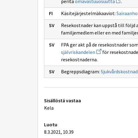
peritä
omavastuuosuutta
.
uuden
ikkunan
Käsitejärjestelmäkaaviot:
Sairaanho
sivulle
omavastuu
Resekostnader kan uppstå till följd a
familjemedlem eller en med familje
FPA ger akt på de resekostnader som
Avaa
självriskandelen
för resekostnade
uuden
resekostnaderna.
ikkunan
sivulle
årliga
Begreppsdiagram:
Sjukvårdskostnad
självriskandelen
Tekniset
Sisällöstä vastaa
lisätiedot
Kela
Luotu
8.3.2021, 10.39