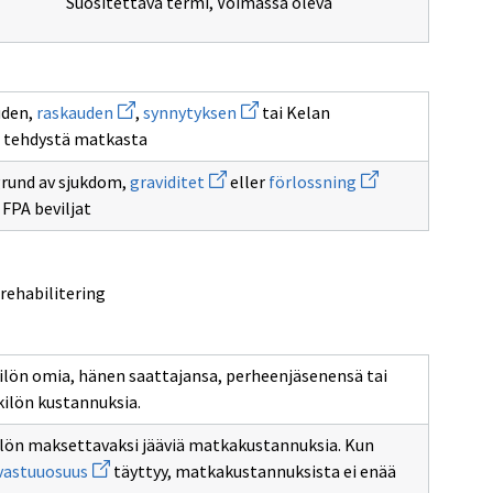
Suositettava termi
,
Voimassa oleva
Avaa
Avaa
uden,
raskauden
,
synnytyksen
tai Kelan
uuden
uuden
 tehdystä matkasta
ikkunan
ikkunan
sivulle
sivulle
Avaa
Avaa
raskauden
synnytyksen
grund av sjukdom,
graviditet
eller
förlossning
uuden
uuden
ksen
FPA beviljat
ikkunan
ikkunan
sivulle
sivulle
graviditet
förlossning
tering
 rehabilitering
ilön omia, hänen saattajansa, perheenjäsenensä tai
ilön kustannuksia.
ilön maksettavaksi jääviä matkakustannuksia. Kun
Avaa
vastuuosuus
täyttyy, matkakustannuksista ei enää
uuden