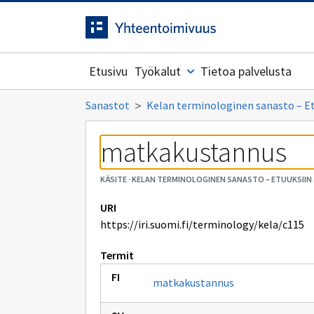
Siirrytty
Siirry suoraan sisältöön.
sivulle
Etusivu
Työkalut
Tietoa palvelusta
Sanastot
Kelan terminologinen sanasto – Etuu
matkakustannus
KÄSITE
·
KELAN TERMINOLOGINEN SANASTO – ETUUKSIIN JA
URI
https://iri.suomi.fi/terminology/kela/c115
Termit
matkakustannus