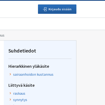
Kirjaudu sisään
nus
Suhdetiedot
Hierarkkinen yläkäsite
sairaanhoidon kustannus
Liittyvä käsite
raskaus
synnytys