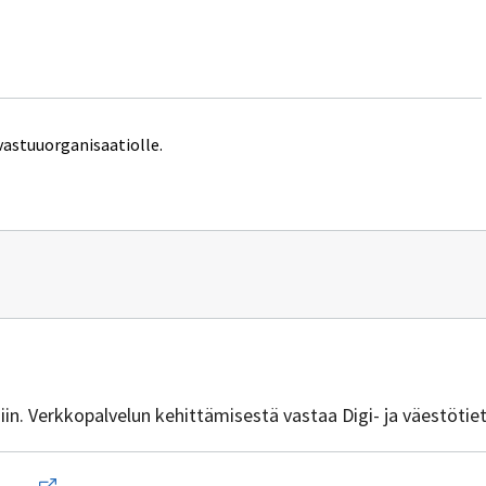
vastuuorganisaatiolle.
n
isiin. Verkkopalvelun kehittämisestä vastaa Digi- ja väestötie
Avaa