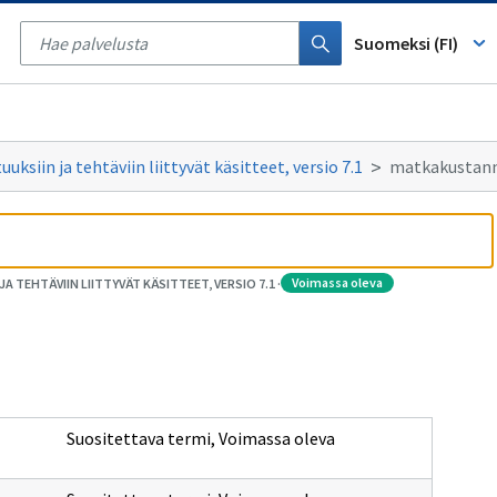
Tyhjennä
haku
Suomeksi (FI)
ksiin ja tehtäviin liittyvät käsitteet, versio 7.1
matkakustan
voimassa oleva
 TEHTÄVIIN LIITTYVÄT KÄSITTEET, VERSIO 7.1
·
Suositettava termi
,
Voimassa oleva