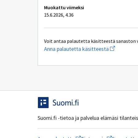
Muokattu viimeksi
15.6.2026, 4.36
Voit antaa palautetta käsitteestä sanaston 
Aloita
Anna palautetta käsitteestä
uuden
sähköpostin
kirjoitus
osoitteesee
tiha-
tuki@kela.fi
Suomi.fi -tietoa ja palvelua elämäsi tilante
Aloita
Avaa