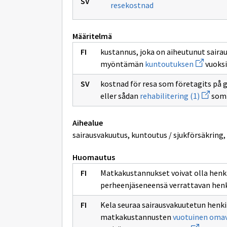
resekostnad
Määritelmä
kustannus, joka on aiheutunut saira
Avaa
myöntämän
kuntoutuksen
vuoksi
uuden
ikkunan
kostnad för resa som företagits på 
sivulle
Avaa
kuntoutu
eller sådan
rehabilitering (1)
som 
uuden
ikkunan
sivulle
Aihealue
rehabili
(1)
sairausvakuutus, kuntoutus / sjukförsäkring,
Huomautus
Matkakustannukset voivat olla henk
perheenjäseneensä verrattavan henk
Kela seuraa sairausvakuutetun henk
matkakustannusten
vuotuinen oma
Avaa