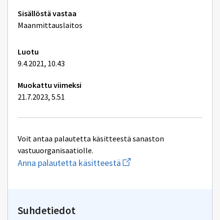
Tekniset
Sisällöstä vastaa
lisätiedot
Maanmittauslaitos
Luotu
9.4.2021, 10.43
Muokattu viimeksi
21.7.2023, 5.51
Voit antaa palautetta käsitteestä sanaston
vastuuorganisaatiolle.
Aloita
Anna palautetta käsitteestä
uuden
sähköpostin
kirjoitus
osoitteeseen
inspire@maanmittauslaitos
Suhdetiedot