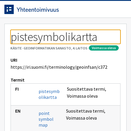
Siirrytty
Siirry suoraan sisältöön.
sivulle
pistesymbolikartta
voimassa oleva
KÄSITE
·
GEOINFORMATIIKAN SANASTO, 4. LAITOS
·
URI
https://iri.suomi.fi/terminology/geoinfsan/c372
Termit
Suositettava termi
,
pistesymb
Voimassa oleva
olikartta
Suositettava termi
,
point
Voimassa oleva
symbol
map