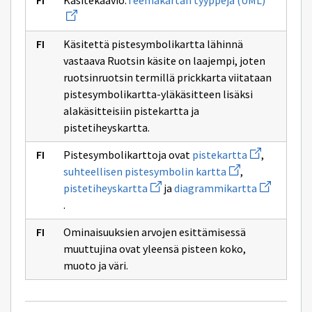
Käsitekaavio:
Teemakartan tyyppejä (UML)
uuden
ikkunan
sivulle
Teemakar
Käsitettä pistesymbolikartta lähinnä
tyyppejä
vastaava Ruotsin käsite on laajempi, joten
(UML)
ruotsinruotsin termillä prickkarta viitataan
pistesymbolikartta-yläkäsitteen lisäksi
alakäsitteisiin pistekartta ja
pistetiheyskartta.
Avaa
Pistesymbolikarttoja ovat
pistekartta
,
uuden
Avaa
suhteellisen pistesymbolin kartta
,
ikkunan
uuden
Avaa
sivulle
Avaa
pistetiheyskartta
ja
diagrammikartta
ikkunan
uuden
pistekartta
uuden
sivulle
.
ikkunan
ikkunan
suhteellisen
sivulle
sivulle
pistesymbolin
pistetiheyskartta
diagrammik
Ominaisuuksien arvojen esittämisessä
kartta
muuttujina ovat yleensä pisteen koko,
muoto ja väri.