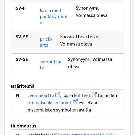
Synonyymi
,
karta med
Voimassa oleva
punktsymbol
er
Suositettava termi
,
prickk
Voimassa oleva
arta
Synonyymi
,
Voimassa
symbolkar
oleva
ta
Määritelmä
Avaa
Avaa
teemakartta
, jossa
kohteet
tai niiden
uuden
uuden
Avaa
ominaisuuksien arvot
esitetään
ikkunan
ikkunan
uuden
sivulle
sivulle
pistemäisten symbolien avulla
ikkunan
teemakartta
kohteet
sivulle
ominaisuuksien
arvot
Huomautus
Avaa