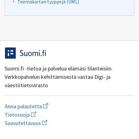
Teemakartan tyyppejä (UML)
Suomi.fi -tietoa ja palvelua elämäsi tilanteisiin.
Verkkopalvelun kehittämisestä vastaa Digi- ja
väestötietovirasto
Aloita
Anna palautetta
uuden
Avaa
Tietosuoja
sähköpostin
linkki
Avaa
kirjoitus
Saavutettavuus
uuteen
linkki
osoitteeseen
ikkunaan
uuteen
yhteentoimivuus@dvv.fi
wiki.dvv.fi/Tietosuojaseloste
1.0.0-44+g7ad1270
ikkunaan