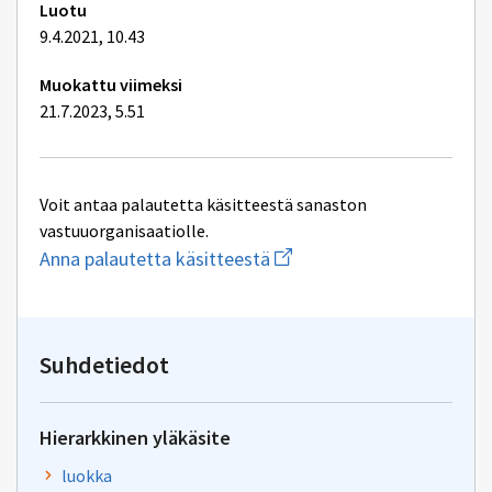
Luotu
9.4.2021, 10.43
Muokattu viimeksi
21.7.2023, 5.51
Voit antaa palautetta käsitteestä sanaston
vastuuorganisaatiolle.
Aloita
Anna palautetta käsitteestä
uuden
sähköpostin
kirjoitus
osoitteeseen
inspire@maanmittauslaitos
Suhdetiedot
Hierarkkinen yläkäsite
luokka