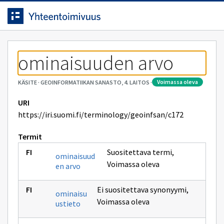
Siirrytty
Siirry suoraan sisältöön.
sivulle
ominaisuuden arvo
voimassa oleva
KÄSITE
·
GEOINFORMATIIKAN SANASTO, 4. LAITOS
·
URI
https://iri.suomi.fi/terminology/geoinfsan/c172
Termit
Suositettava termi
,
ominaisuud
Voimassa oleva
en arvo
Ei suositettava synonyymi
,
ominaisu
Voimassa oleva
ustieto