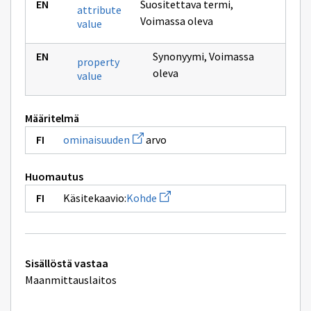
Suositettava termi
,
attribute
Voimassa oleva
value
Synonyymi
,
Voimassa
property
oleva
value
Määritelmä
Avaa
ominaisuuden
arvo
uuden
ikkunan
sivulle
Huomautus
ominaisuuden
Avaa
Käsitekaavio:
Kohde
uuden
ikkunan
sivulle
Kohde
Tekniset
Sisällöstä vastaa
lisätiedot
Maanmittauslaitos