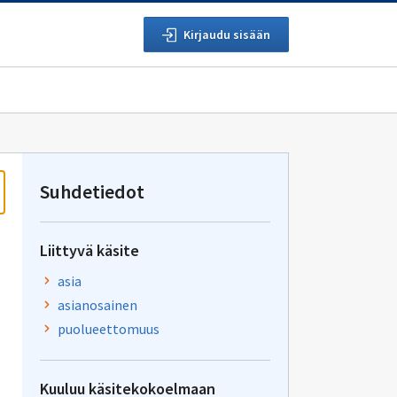
Kirjaudu sisään
Suhdetiedot
Liittyvä käsite
asia
asianosainen
puolueettomuus
Kuuluu käsitekokoelmaan