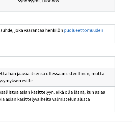
Synonyymi
,
Luonnos
Avaa
ä suhde, joka vaarantaa henkilön
puolueettomuuden
uuden
ikkunan
sivulle
iin
puolueettom
 että hän jäävää itsensä ollessaan esteellinen, mutta
s
ysymyksen esille.
sallistua asian käsittelyyn, eikä olla läsnä, kun asiaa
kia asian käsittelyvaiheita valmistelun alusta