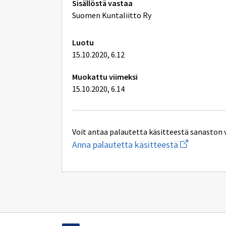
Tekniset
Sisällöstä vastaa
lisätiedot
Suomen Kuntaliitto Ry
Luotu
15.10.2020, 6.12
Muokattu viimeksi
15.10.2020, 6.14
Voit antaa palautetta käsitteestä sanaston 
Aloita
Anna palautetta käsitteestä
uuden
sähköpostin
kirjoitus
osoitteesee
hallintolaki