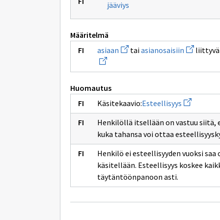
jääviys
Määritelmä
Avaa
Avaa
asiaan
tai
asianosaisiin
liittyv
uuden
uuden
ikkunan
ikkunan
sivulle
sivulle
asiaan
asianosais
Huomautus
Avaa
Käsitekaavio:
Esteellisyys
uuden
ikkunan
Henkilöllä itsellään on vastuu siitä,
sivulle
Esteellisyy
kuka tahansa voi ottaa esteellisyysk
Henkilö ei esteellisyyden vuoksi saa o
käsitellään. Esteellisyys koskee kaik
täytäntöönpanoon asti.