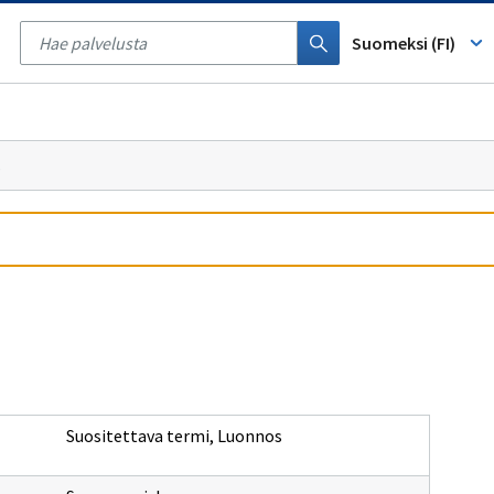
Tyhjennä
haku
Suomeksi (FI)
s
Suositettava termi
,
Luonnos