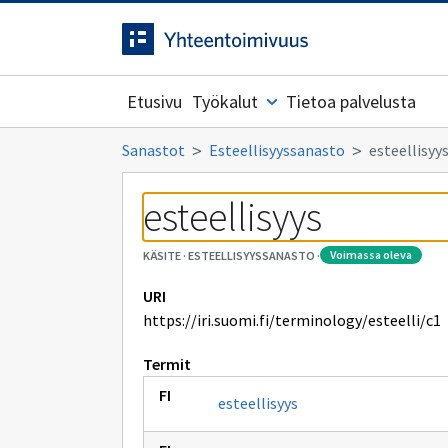
Siirrytty
Siirry suoraan sisältöön.
sivulle
Etusivu
Työkalut
Tietoa palvelusta
Sanastot
Esteellisyyssanasto
esteellisyy
esteellisyys
voimassa oleva
KÄSITE
·
ESTEELLISYYSSANASTO
·
URI
https://iri.suomi.fi/terminology/esteelli/c1
Termit
esteellisyys