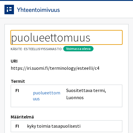
Siirrytty
Siirry suoraan sisältöön.
sivulle
puolueettomuus
voimassa oleva
KÄSITE
·
ESTEELLISYYSSANASTO
·
URI
https://iri.suomi.fi/terminology/esteelli/c4
Termit
Suositettava termi
,
puolueettom
Luonnos
uus
Määritelmä
kyky toimia tasapuolisesti