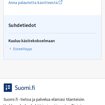
Aloita
Anna palautetta käsitteestä
uuden
sähköpostin
kirjoitus
osoitteeseen
hallintolakimiehet@kuntalii
Suhdetiedot
Kuuluu käsitekokoelmaan
Esteellisyys
Suomi.fi -tietoa ja palvelua elämäsi tilanteisiin.