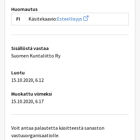
Huomautus
Avaa
Käsitekaavio:
Esteellisyys
uuden
ikkunan
sivulle
Esteellisyys
Tekniset
Sisällöstä vastaa
lisätiedot
Suomen Kuntaliitto Ry
Luotu
15.10.2020, 6.12
Muokattu viimeksi
15.10.2020, 6.17
Voit antaa palautetta käsitteestä sanaston
vastuuorganisaatiolle.