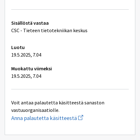
Tekniset
Sisällöstä vastaa
lisätiedot
CSC - Tieteen tietotekniikan keskus
Luotu
19.5.2025, 7.04
Muokattu viimeksi
19.5.2025, 7.04
Voit antaa palautetta käsitteestä sanaston
vastuuorganisaatiolle.
Aloita
Anna palautetta käsitteestä
uuden
sähköpostin
kirjoitus
osoitteeseen