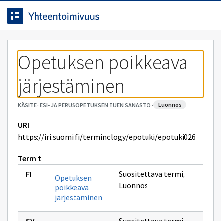
Siirrytty
Siirry suoraan sisältöön.
sivulle
Opetuksen poikkeava 
järjestäminen
luonnos
KÄSITE
·
ESI- JA PERUSOPETUKSEN TUEN SANASTO
·
URI
https://iri.suomi.fi/terminology/epotuki/epotuki026
Termit
Suositettava termi
,
Opetuksen
Luonnos
poikkeava
järjestäminen
Suositettava termi
,