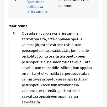
Opetuksen
Luonnos
poikkeava
järjestäminen
Määritelmä
Opetuksen poikkeava järjestäminen
tarkoittaa sitä, että oppilaan opetus
voidaan järjestää osittain toisin kuin
perusopetuslaissa säädetään, jos hänelle
on kohtuutonta osallistua opetukseen
perusopetuslaissa säädetyllä tavalla. Tätä
sovelletaan esimerkiksi silloin, kun oppilas
on siirtynyt ulkomailla tai perusopetuksen
valmistavassa opetuksessa opiskeltuaan
perusopetukseen niin myöhäisessä
vaiheessa, ettei enää ajallisesti ehdi
saavuttaa oppiaineen oppimäärän
tavoitteita.